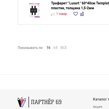
Трафарет " Luxart " 60*40см Templa
пластик, толщина 1,5-2мм
1 товар
Показывать по:
16
64
ВСЕ
Каталог 
Акция