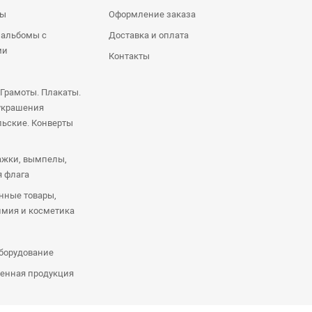
ры
Оформление заказа
 альбомы с
Доставка и оплата
ми
Контакты
 Грамоты. Плакаты.
украшения
ьские. Конверты
ажки, вымпелы,
я флага
нные товары,
имия и косметика
оборудование
енная продукция