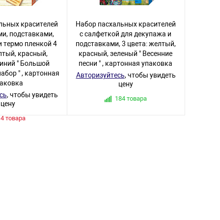
льных красителей
Набор пасхальных красителей
ми, подставками,
с салфеткой для декупажа и
 термо пленкой 4
подставками, 3 цвета: желтый,
лтый, красный,
красный, зеленый " Весенние
синий " Большой
песни " , картонная упаковка
абор " , картонная
Авторизуйтесь
, чтобы увидеть
паковка
цену
сь
, чтобы увидеть
184 товара
цену
4 товара