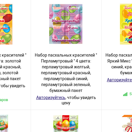
 красителей "
Набор пасхальных красителей "
Набор пасхал
та: золотой
Перламутровый " 4 цвета:
Яркий Микс "
й красный,
перламутровый желтый,
синий, кра
, золотой
перламутровый красный,
бумаж
жный пакет
перламутровый синий,
Авторизуйте
перламутровый зеленый,
чтобы увидеть
бумажный пакет
5
Авторизуйтесь
, чтобы увидеть
варов
цену
9 товаров