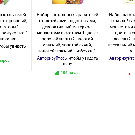
х красителей
Набор пасхальных красителей
Набор пасха
вета: розовый,
с наклейками, подставками,
с наклейка
алатовый,
декоративный материал,
манжетами и
ное лукошко "
манжетами и скотчем 4 цвета:
цвета: же
упаковка
золотой желтый, золотой
зеленый, 
красный, золотой синий,
пасхальный н
чтобы увидеть
золотой зеленый " Бабочки " ,
у
картонная упаковка
Авторизуйтесь
, чтобы увидеть
Авторизуйте
варов
цену
104 товара