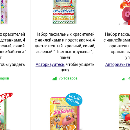
х красителей
Набор пасхальных красителей
Набор пасха
одставками, 4
с наклейками и подставками, 4
с наклейками,
асный, синий,
цвета: желтый, красный, синий,
оранжевый
щие бабочки "
зеленый " Цветные кружева " ,
оранжевый
т
пакет
у
чтобы увидеть
Авторизуйтесь
, чтобы увидеть
Авторизуйте
цену
варов
75 товаров