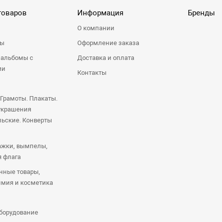
товаров
Информация
Бренды
О компании
ры
Оформление заказа
 альбомы с
Доставка и оплата
ми
Контакты
 Грамоты. Плакаты.
украшения
ьские. Конверты
ажки, вымпелы,
я флага
нные товары,
имия и косметика
оборудование