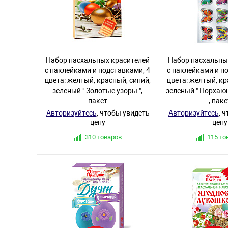
Набор пасхальных красителей
Набор пасхальны
с наклейками и подставками, 4
с наклейками и п
цвета: желтый, красный, синий,
цвета: желтый, кр
зеленый " Золотые узоры ",
зеленый " Порхаю
пакет
, паке
Авторизуйтесь
, чтобы увидеть
Авторизуйтесь
, 
цену
цену
310 товаров
115 то