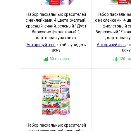
Набор пасхальных красителей
Набор пасхальны
с наклейками, 4 цвета: желтый,
с наклейками, 4 ц
красный, синий, зеленый " Дуэт
фиолетовый с
бирюзово-фиолетовый " ,
бирюзовый " Ягод
картонная упаковка
, картонная 
Авторизуйтесь
, чтобы увидеть
Авторизуйтесь
, 
цену
цену
30 товаров
120 то
Набор пасхальных красителей
с термоусадочной пленкой и