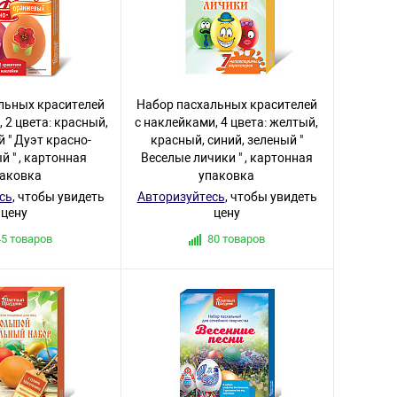
льных красителей
Набор пасхальных красителей
 2 цвета: красный,
с наклейками, 4 цвета: желтый,
 " Дуэт красно-
красный, синий, зеленый "
 " , картонная
Веселые личики " , картонная
паковка
упаковка
сь
, чтобы увидеть
Авторизуйтесь
, чтобы увидеть
цену
цену
45 товаров
80 товаров