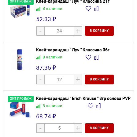
Клей-карандаш " Луч " Классика 21г
ХИТ ПРОДАЖ
В наличии
52.33 ₽
-
+
В КОРЗИНУ
Клей-карандаш " Луч " Классика 36г
В наличии
87.35 ₽
-
+
В КОРЗИНУ
Клей-карандаш " Erich Krause " 8гр основа PVP
ХИТ ПРОДАЖ
В наличии
68.74 ₽
-
+
В КОРЗИНУ