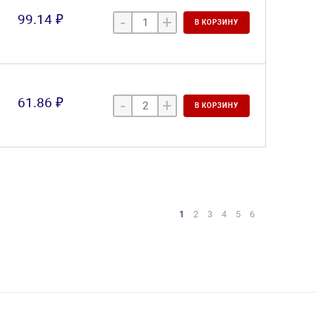
99.14 ₽
-
+
В КОРЗИНУ
61.86 ₽
-
+
В КОРЗИНУ
1
2
3
4
5
6