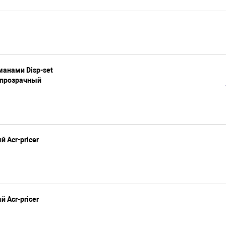
манами Disp-set
 прозрачный
 Acr-pricer
 Acr-pricer