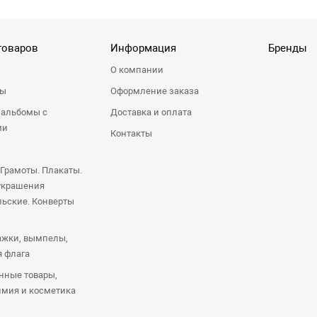
товаров
Информация
Бренды
О компании
ры
Оформление заказа
 альбомы с
Доставка и оплата
ми
Контакты
 Грамоты. Плакаты.
украшения
ьские. Конверты
ажки, вымпелы,
я флага
нные товары,
имия и косметика