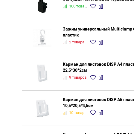
100 товаров
Зажим универсальный Multiclamp 
пластик
2 товара
Карман для листовок DISP A4 пла
22,5*30*2см
9 товаров
Карман для листовок DISP A5 пла
10,5*20,5*4,5см
10 товаров