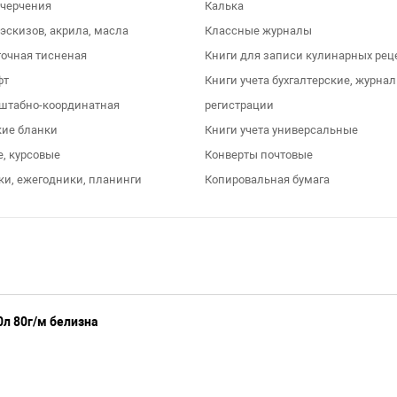
 черчения
Калька
 эскизов, акрила, масла
Классные журналы
точная тисненая
Книги для записи кулинарных рец
фт
Книги учета бухгалтерские, журна
штабно-координатная
регистрации
кие бланки
Книги учета универсальные
, курсовые
Конверты почтовые
и, ежегодники, планинги
Копировальная бумага
0л 80г/м белизна