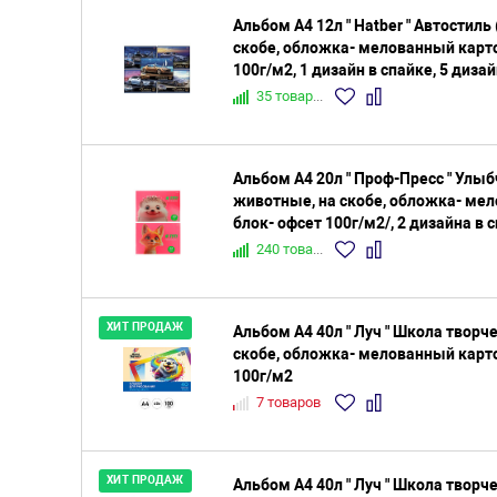
Альбом А4 12л " Hatber " Автостиль 
скобе, обложка- мелованный карто
100г/м2, 1 дизайн в спайке, 5 диза
35 товаров
Альбом А4 20л " Проф-Пресс " Улы
животные, на скобе, обложка- мел
блок- офсет 100г/м2/, 2 дизайна в 
240 товаров
ХИТ ПРОДАЖ
Альбом А4 40л " Луч " Школа творче
скобе, обложка- мелованный карто
100г/м2
7 товаров
ХИТ ПРОДАЖ
Альбом А4 40л " Луч " Школа творче