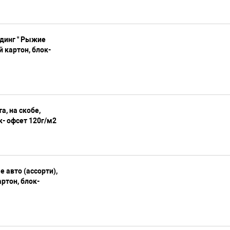
лдинг " Рыжие
 картон, блок-
а, на скобе,
- офсет 120г/м2
е авто (ассорти),
ртон, блок-