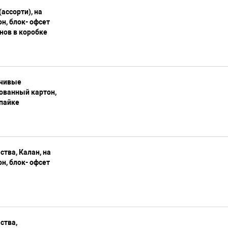
(ассорти), на
н, блок- офсет
йнов в коробке
бчивые
ованный картон,
спайке
ства, Калан, на
н, блок- офсет
ства,