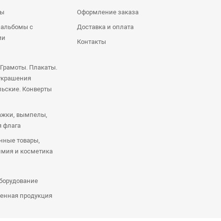
ры
Оформление заказа
 альбомы с
Доставка и оплата
ми
Контакты
 Грамоты. Плакаты.
украшения
ьские. Конверты
ажки, вымпелы,
я флага
нные товары,
имия и косметика
оборудование
енная продукция