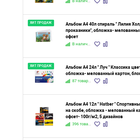
В наличии
ХИТ ПРОДАЖ
Альбом А4 40л спираль " Лилия Хо
проказники", обложка- мелованный
офсет
В наличии
ХИТ ПРОДАЖ
Альбом А4 24л " Луч " Классика цвет
обложка- мелованный картон, блок
87 товаров
Альбом А4 12л " Hatber " Спортивны
на скобе, обложка - мелованный ка
офсет- 100г/м2, 5 дизайнов
396 товаров