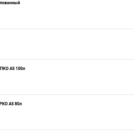
елованный
ПКО А5 100л
РКО А5 80л