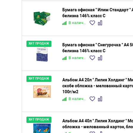
Бумага офисная " Илим Стандарт " 
белизна 146% класс С
В наличии
ХИТ ПРОДАЖ
Бумага офисная " Снегурочка " А4 5
белизна 146% класс С
В наличии
ХИТ ПРОДАЖ
Альбом А4 20л " Лилия Холдинг " Ми
скобе обложка - мелованный карто
100г/м2
В наличии
ХИТ ПРОДАЖ
Альбом А4 40л " Лилия Холдинг " Мор
обложка - мелованный картон, бло