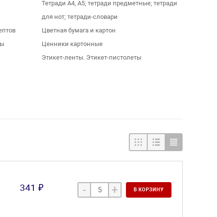
Тетради А4, А5; тетради предметные; тетради
для нот; тетради-словари
ептов
Цветная бумага и картон
лы
Ценники картонные
Этикет-ленты. Этикет-пистолеты
341 ₽
-
+
В КОРЗИНУ