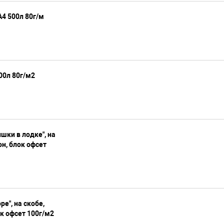
А4 500л 80г/м
00л 80г/м2
шки в лодке", на
н, блок офсет
е", на скобе,
к офсет 100г/м2