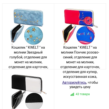
Кошелек " KWELT " на
Кошелек " KWELT " на
молнии Звездный
молнии Пончик розово-
голубой, отделение для
синий, отделение для
монет на молнии,
монет на молнии,
отделение для карточек,
отделение для карточек,
отделение для купюр,
отделение для купюр,
искусственная кожа,
искусственная кожа,
19*10см
19*10см
Авторизуйтесь
, чтобы
Авторизуйтесь
, чтобы
увидеть цену
увидеть цену
2 товара
43 товара