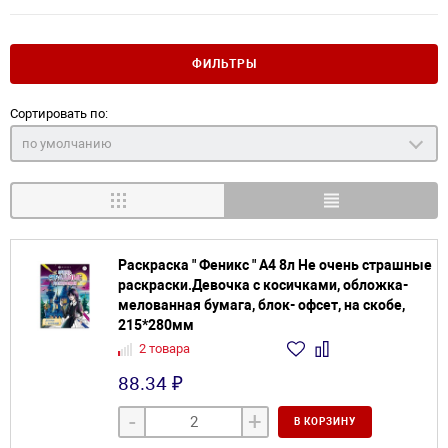
ФИЛЬТРЫ
Сортировать по:
по умолчанию
Раскраска " Феникс " А4 8л Не очень страшные
раскраски.Девочка с косичками, обложка-
мелованная бумага, блок- офсет, на скобе,
215*280мм
2 товара
88.34 ₽
-
+
В КОРЗИНУ