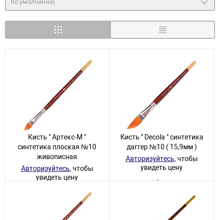
по умолчанию
Кисть " Артекс-М "
Кисть " Decola " синтетика
синтетика плоская №10
даггер №10 ( 15,9мм )
живописная
Авторизуйтесь
, чтобы
увидеть цену
Авторизуйтесь
, чтобы
увидеть цену
1 товар
В наличии