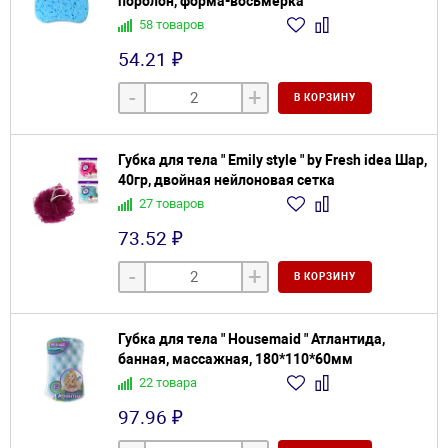
поролон, форма-восьмерка
58 товаров
54.21 ₽
-
+
В КОРЗИНУ
Губка для тела " Emily style " by Fresh idea Шар,
40гр, двойная нейлоновая сетка
27 товаров
73.52 ₽
-
+
В КОРЗИНУ
Губка для тела " Housemaid " Атлантида,
банная, массажная, 180*110*60мм
22 товара
97.96 ₽