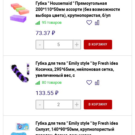
Губка " Housemaid " Прямоугольная
200*110*50мм ассорти (без возможности
выбора цвета), крупнопористая, б/уп
95 товаров
73.37 ₽
-
+
В КОРЗИНУ
Губка для тела " Emily style " by Fresh idea
Косичка, 295*65мм, нейлоновая сетка,
увеличенный вес, с
80 товаров
133.55 ₽
-
+
В КОРЗИНУ
Губка для тела " Emily style " by Fresh idea
Силуэт, 140*90*50мм, крупнопористый