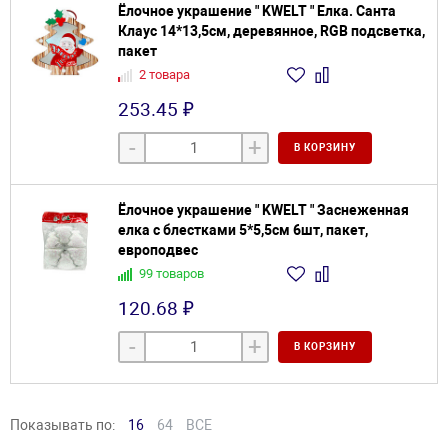
Ёлочное украшение " KWELT " Елка. Санта
Клаус 14*13,5см, деревянное, RGB подсветка,
пакет
2 товара
253.45 ₽
-
+
В КОРЗИНУ
Ёлочное украшение " KWELT " Заснеженная
елка с блестками 5*5,5см 6шт, пакет,
европодвес
99 товаров
120.68 ₽
-
+
В КОРЗИНУ
Показывать по:
16
64
ВСЕ