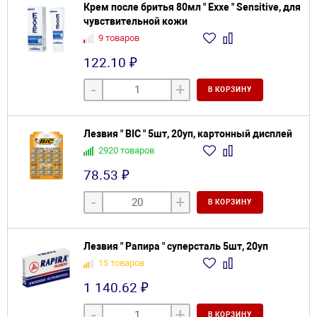
Крем после бритья 80мл " Exxe " Sensitive, для
чувствительной кожи
9 товаров
122.10 ₽
-
+
В КОРЗИНУ
Лезвия " BIC " 5шт, 20уп, картонный дисплей
2920 товаров
78.53 ₽
-
+
В КОРЗИНУ
Лезвия " Рапира " суперсталь 5шт, 20уп
15 товаров
1 140.62 ₽
-
+
В КОРЗИНУ