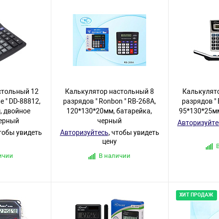
стольный 12
Калькулятор настольный 8
Калькулят
e " DD-88812,
разрядов " Ronbon " RB-268A,
разрядов " 
, двойное
120*130*20мм, батарейка,
95*130*25мм
черный
черный
Авторизуйте
чтобы увидеть
Авторизуйтесь
, чтобы увидеть
цену
ичии
В наличии
ХИТ ПРОДАЖ