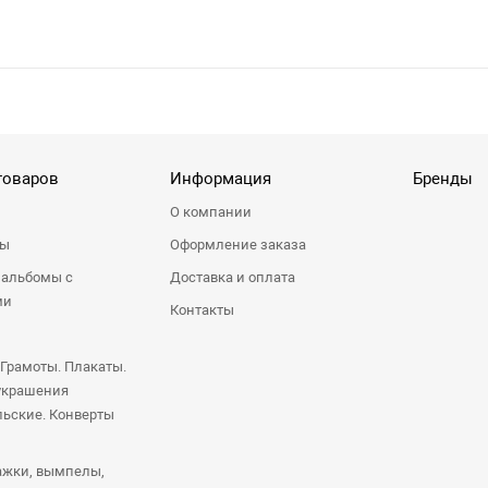
товаров
Информация
Бренды
О компании
ры
Оформление заказа
 альбомы с
Доставка и оплата
ми
Контакты
 Грамоты. Плакаты.
украшения
ьские. Конверты
ажки, вымпелы,