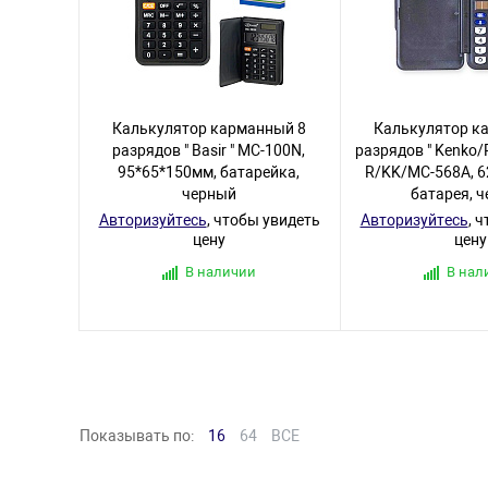
Калькулятор карманный 8
Калькулятор к
разрядов " Basir " МС-100N,
разрядов " Kenko/
95*65*150мм, батарейка,
R/KK/MC-568A, 6
черный
батарея, 
Авторизуйтесь
, чтобы увидеть
Авторизуйтесь
, 
цену
цену
В наличии
В нал
Показывать по:
16
64
ВСЕ