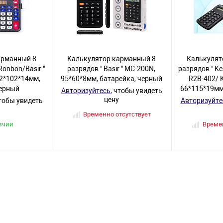
арманный 8
Калькулятор карманный 8
Калькулят
Ronbon/Basir "
разрядов " Basir " МС-200N,
разрядов " Ke
2*102*14мм,
95*60*8мм, батарейка, черный
R2B-402/ 
черный
66*115*19мм
Авторизуйтесь
, чтобы увидеть
цену
чтобы увидеть
Авторизуйте
Временно отсутствует
ичии
Времен