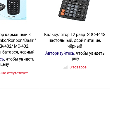
ор карманный 8
Калькулятор 12 разр. SDC-444S
nko/Ronbon/Basir "
настольный, двой питание,
KK-402/ MC-402,
чёрный
, батарея, черный
Авторизуйтесь
, чтобы увидеть
цену
сь
, чтобы увидеть
цену
0 товаров
но отсутствует