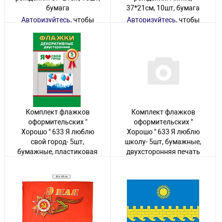
бумага
37*21см, 10шт, бумага
Авторизуйтесь
, чтобы
Авторизуйтесь
, чтобы
увидеть цену
увидеть цену
3 товара
8 товаров
Комплект флажков
Комплект флажков
оформительских "
оформительских "
Хорошо " 633 Я люблю
Хорошо " 633 Я люблю
свой город- 5шт,
школу- 5шт, бумажные,
бумажные, пластиковая
двухсторонняя печать
палочка, двухсторонняя
Авторизуйтесь
, чтобы
печать
увидеть цену
Авторизуйтесь
, чтобы
30 товаров
увидеть цену
20 товаров