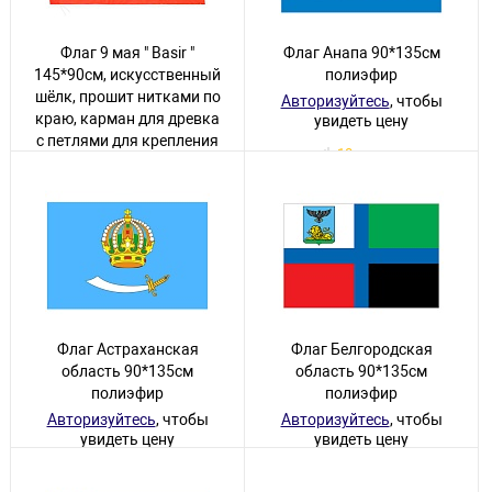
Флаг 9 мая " Basir "
Флаг Анапа 90*135см
145*90см, искусственный
полиэфир
шёлк, прошит нитками по
Авторизуйтесь
, чтобы
краю, карман для древка
увидеть цену
с петлями для крепления
18 товаров
Авторизуйтесь
, чтобы
увидеть цену
218 товаров
Флаг Астраханская
Флаг Белгородская
область 90*135см
область 90*135см
полиэфир
полиэфир
Авторизуйтесь
, чтобы
Авторизуйтесь
, чтобы
увидеть цену
увидеть цену
33 товара
48 товаров