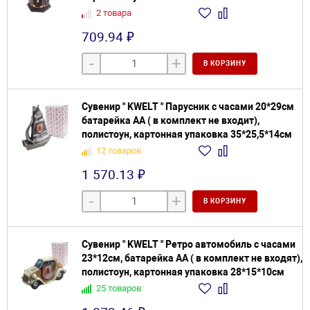
2 товара
709.94 ₽
-
+
В КОРЗИНУ
Сувенир " KWELT " Парусник с часами 20*29см
батарейка АА ( в комплект не входит),
полистоун, картонная упаковка 35*25,5*14см
12 товаров
1 570.13 ₽
-
+
В КОРЗИНУ
Сувенир " KWELT " Ретро автомобиль с часами
23*12см, батарейка АА ( в комплект не входят),
полистоун, картонная упаковка 28*15*10см
25 товаров