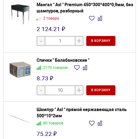
Мангал " Asl " Premium 450*300*400*0,9мм, без
шампуров, разборный
2 товара
2 124.21 ₽
-
+
В КОРЗИНУ
Спички " Балабановские "
2170 товаров
8.73 ₽
-
+
В КОРЗИНУ
Шампур " Asl " прямой нержавеющая сталь
500*10*2мм
80 товаров
75.22 ₽