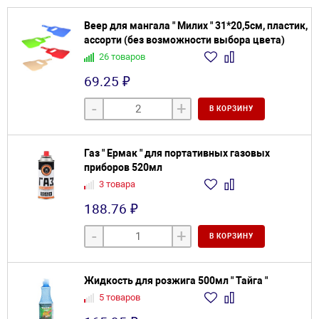
Веер для мангала " Милих " 31*20,5см, пластик,
ассорти (без возможности выбора цвета)
26 товаров
69.25 ₽
-
+
В КОРЗИНУ
Газ " Ермак " для портативных газовых
приборов 520мл
3 товара
188.76 ₽
-
+
В КОРЗИНУ
Жидкость для розжига 500мл " Тайга "
5 товаров