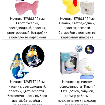
Ночник " KWELT " 13см
Ночник " KWELT " 14см
Хвост русалки,
Слоник, светодиодный,
светодиодный, пластик,
пластик, ассорти,
цвет- розовый, батарейки
батарейки в комплекте,
в комплекте, картонная
картонная упаковка
упаковка 9*14*5см
15*7*14см
Авторизуйтесь
, чтобы
Авторизуйтесь
, чтобы
увидеть цену
увидеть цену
64 товара
17 товаров
Ночник " KWELT " 18см
Ночник с датчиком
Русалка, светодиодный,
освещенности " Kaichi "
пластик, цвет- ассорти (
11*15,5*3см, голубой,
без возможности выбора
таймер работы,
цвета), батарейки в
подключение к телефону