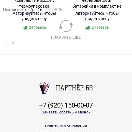
комплект не входят,
через bluetooth,
термоупаковка
батарейки в комплект не
Показывать по:
16
64
ВСЕ
входят, картонная
Авторизуйтесь
, чтобы
Авторизуйтесь
, чтобы
коробка 19,5*24*6,5см
увидеть цену
увидеть цену
24 товара
24 товара
ПОКАЗАТЬ ЕЩЕ
1
2
+7 (920) 150-00-07
Заказать обратный звонок
Политика в отношении