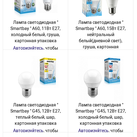
Лампа светодиодная "
Лампа светодиодная "
Smartbay " A60, 11Вт Е27,
Smartbay " A60, 15Вт Е27,
холодный белый, груша,
нейтральный
картонная упаковка
белый(дневной свет),
груша, картонная
Авторизуйтесь
, чтобы
упаковка
увидеть цену
Авторизуйтесь
, чтобы
40 товаров
увидеть цену
60 товаров
Лампа светодиодная "
Лампа светодиодная "
Smartbay " G45, 12Вт Е27,
Smartbay " G45, 12Вт Е27,
теплый белый, шар,
холодный белый, шар,
картонная упаковка
картонная упаковка
Авторизуйтесь
, чтобы
Авторизуйтесь
, чтобы
увидеть цену
увидеть цену