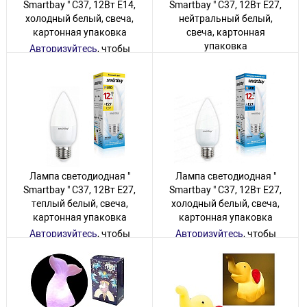
Smartbay " С37, 12Вт Е14,
Smartbay " С37, 12Вт Е27,
холодный белый, свеча,
нейтральный белый,
картонная упаковка
свеча, картонная
упаковка
Авторизуйтесь
, чтобы
увидеть цену
Авторизуйтесь
, чтобы
увидеть цену
100 товаров
30 товаров
Лампа светодиодная "
Лампа светодиодная "
Smartbay " С37, 12Вт Е27,
Smartbay " С37, 12Вт Е27,
теплый белый, свеча,
холодный белый, свеча,
картонная упаковка
картонная упаковка
Авторизуйтесь
, чтобы
Авторизуйтесь
, чтобы
увидеть цену
увидеть цену
70 товаров
40 товаров