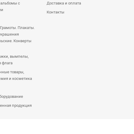
 альбомы с
Доставка и оплата
ми
Контакты
 Грамоты. Плакаты.
украшения
ьские. Конверты
ажки, вымпелы,
я флага
нные товары,
имия и косметика
оборудование
енная продукция