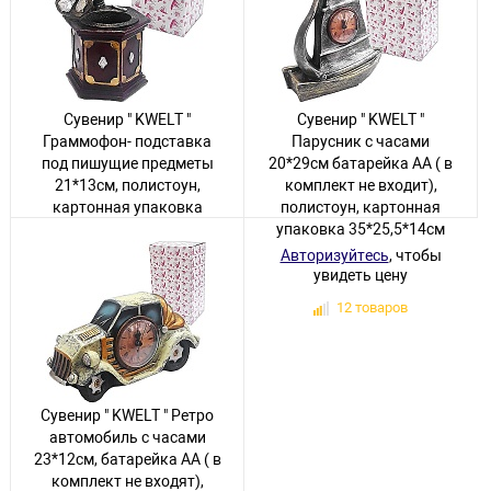
Сувенир " KWELT "
Сувенир " KWELT "
Граммофон- подставка
Парусник с часами
под пишущие предметы
20*29см батарейка АА ( в
21*13см, полистоун,
комплект не входит),
картонная упаковка
полистоун, картонная
25*19*15см
упаковка 35*25,5*14см
Авторизуйтесь
, чтобы
Авторизуйтесь
, чтобы
увидеть цену
увидеть цену
2 товара
12 товаров
Сувенир " KWELT " Ретро
автомобиль с часами
23*12см, батарейка АА ( в
комплект не входят),