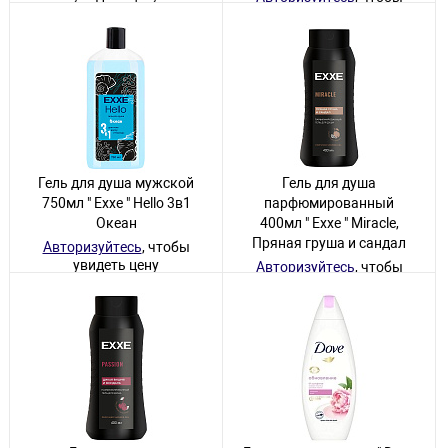
увидеть цену
44 товара
13 товаров
Гель для душа мужской
Гель для душа
750мл " Exxe " Hello 3в1
парфюмированный
Океан
400мл " Exxe " Miracle,
Пряная груша и сандал
Авторизуйтесь
, чтобы
увидеть цену
Авторизуйтесь
, чтобы
увидеть цену
25 товаров
20 товаров