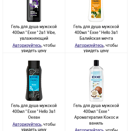
Гель для душа мужской
Гель для душа мужской
400мл " Exxe " 2в1 Vibe,
400мл " Exxe " Hello 3в1
увлажняющий
Балийская мечта
Авторизуйтесь
, чтобы
Авторизуйтесь
, чтобы
увидеть цену
увидеть цену
30 товаров
43 товара
Гель для душа мужской
Гель для душа мужской
400мл " Exxe " Hello 3в1
400мл " Exxe "
Океан
Ароматерапия Кокос и
ваниль
Авторизуйтесь
, чтобы
увидеть цену
Авторизуйтесь
, чтобы