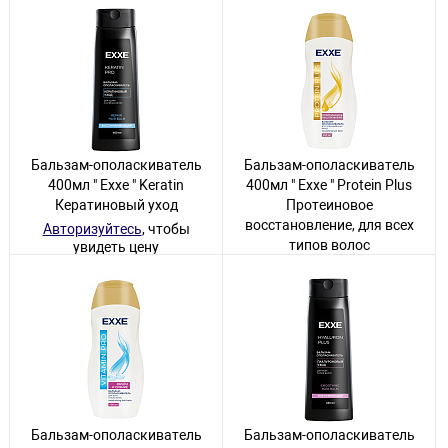
Бальзам-ополаскиватель
Бальзам-ополаскиватель
400мл " Exxe " Keratin
400мл " Exxe " Protein Plus
Кератиновый уход
Протеиновое
восстановление, для всех
Авторизуйтесь
, чтобы
типов волос
увидеть цену
Авторизуйтесь
, чтобы
19 товаров
увидеть цену
21 товар
Бальзам-ополаскиватель
Бальзам-ополаскиватель