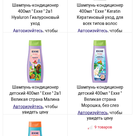
Шампунь-кондиционер
Шампунь-кондиционер
400мл " Exxe " 2в1
400мл " Exxe " Keratin
Hyaluron Гиалуроновый
Кератиновый уход, для
уход
всех типов волос
Авторизуйтесь
, чтобы
Авторизуйтесь
, чтобы
увидеть цену
увидеть цену
12 товаров
25 товаров
Шампунь-кондиционер
Шампунь-кондиционер
детский 400мл " Exxe " 2в1
детский 400мл " Exxe "
Великая страна Малина
Великая страна
Морошка, без слез
Авторизуйтесь
, чтобы
увидеть цену
Авторизуйтесь
, чтобы
увидеть цену
6 товаров
9 товаров