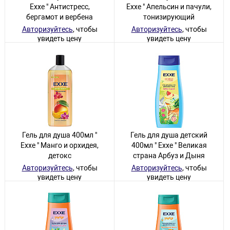
Exxe " Антистресс,
Exxe " Апельсин и пачули,
бергамот и вербена
тонизирующий
Авторизуйтесь
, чтобы
Авторизуйтесь
, чтобы
увидеть цену
увидеть цену
27 товаров
9 товаров
Гель для душа 400мл "
Гель для душа детский
Exxe " Манго и орхидея,
400мл " Exxe " Великая
детокс
страна Арбуз и Дыня
Авторизуйтесь
, чтобы
Авторизуйтесь
, чтобы
увидеть цену
увидеть цену
3 товара
9 товаров