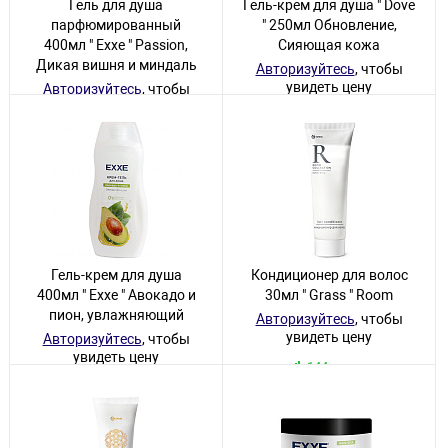
Гель для душа
Гель-крем для душа " Dove
парфюмированный
" 250мл Обновление,
400мл " Exxe " Passion,
Сияющая кожа
Дикая вишня и миндаль
Авторизуйтесь
, чтобы
увидеть цену
Авторизуйтесь
, чтобы
увидеть цену
2 товара
16 товаров
Гель-крем для душа
Кондиционер для волос
400мл " Exxe " Авокадо и
30мл " Grass " Room
пион, увлажняющий
Авторизуйтесь
, чтобы
увидеть цену
Авторизуйтесь
, чтобы
увидеть цену
144 товара
17 товаров