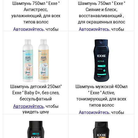
Шампунь 750мл " Exxe "
Шампунь 750мл " Exxe "
Антистресс,
Сияние и блеск,
увлажняющий, для всех
восстанавливающий ,
типов волос
для окрашенных волос
Авторизуйтесь
, чтобы
Авторизуйтесь
, чтобы
увидеть цену
увидеть цену
14 товаров
23 товара
Шампунь детский 250мл"
Шампунь мужской 400мл
Exxe " Baby 0+, без слез,
" Exxe " Active,
бессульфатный
тонизирующий, для всех
типов волос
Авторизуйтесь
, чтобы
увидеть цену
Авторизуйтесь
, чтобы
увидеть цену
1 товар
15 товаров