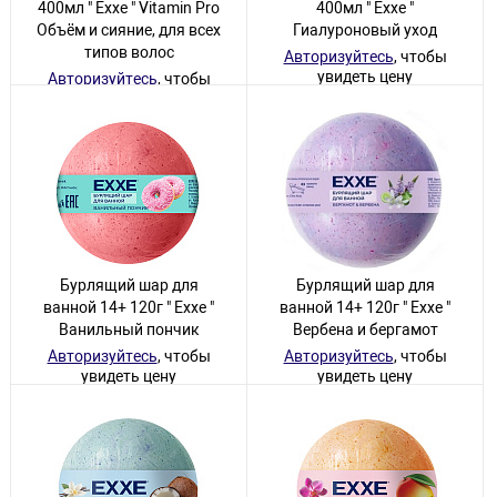
400мл " Exxe " Vitamin Pro
400мл " Exxe "
Объём и сияние, для всех
Гиалуроновый уход
типов волос
Авторизуйтесь
, чтобы
увидеть цену
Авторизуйтесь
, чтобы
увидеть цену
11 товаров
19 товаров
Бурлящий шар для
Бурлящий шар для
ванной 14+ 120г " Exxe "
ванной 14+ 120г " Exxe "
Ванильный пончик
Вербена и бергамот
Авторизуйтесь
, чтобы
Авторизуйтесь
, чтобы
увидеть цену
увидеть цену
41 товар
13 товаров