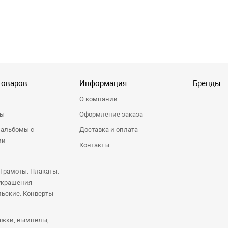
товаров
Информация
Бренды
О компании
ры
Оформление заказа
 альбомы с
Доставка и оплата
ми
Контакты
 Грамоты. Плакаты.
украшения
ьские. Конверты
ажки, вымпелы,