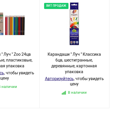
ХИТ ПРОДАЖ
" Луч " Zoo 24цв
Карандаши " Луч " Классика
ые, пластиковые,
6цв, шестигранные,
ная упаковка
деревянные, картонная
упаковка
сь
, чтобы увидеть
цену
Авторизуйтесь
, чтобы увидеть
цену
В наличии
В наличии