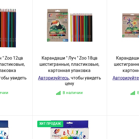
 " Zoo 12цв
Карандаши " Луч " Zoo 18цв
Карандаши 
ластиковые,
шестигранные, пластиковые,
шестигранн
паковка
картонная упаковка
картон
чтобы увидеть
Авторизуйтесь
, чтобы увидеть
Авторизуйте
цену
ичии
В наличии
ХИТ ПРОДАЖ