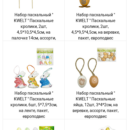
Набор пасхальный "
Набор пасхальный "
KWELT " Пасхальные
KWELT " Пасхальные
кролики, 2шт,
кролики, 2шт,
4,5*10,5*4,5см, на
4,5*9,5*4,5см, на веревке,
палочке 14см, ассорти,
пакет, европодвес
пакет, европодвес
Авторизуйтесь
, чтобы
увидеть цену
Авторизуйтесь
, чтобы
увидеть цену
593 товара
770 товаров
Набор пасхальный "
Набор пасхальный "
KWELT " Пасхальные
KWELT " Пасхальные
кролики, 6шт, 5*7,5*3см,
яйца, 12шт, 3*4*2см, на
на ленте, пакет,
веревке, ассорти, пакет,
европодвес
европодвес
Авторизуйтесь
, чтобы
Авторизуйтесь
, чтобы
увидеть цену
увидеть цену