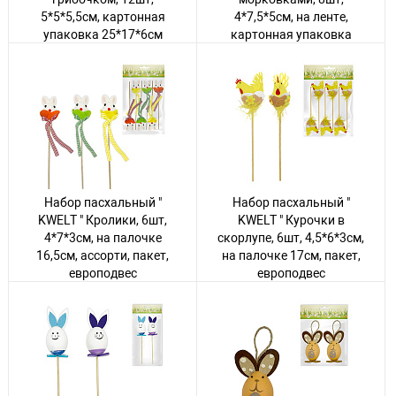
5*5*5,5см, картонная
4*7,5*5см, на ленте,
упаковка 25*17*6см
картонная упаковка
25*17*6см
Авторизуйтесь
, чтобы
увидеть цену
Авторизуйтесь
, чтобы
увидеть цену
77 товаров
59 товаров
Набор пасхальный "
Набор пасхальный "
KWELT " Кролики, 6шт,
KWELT " Курочки в
4*7*3см, на палочке
скорлупе, 6шт, 4,5*6*3см,
16,5см, ассорти, пакет,
на палочке 17см, пакет,
европодвес
европодвес
Авторизуйтесь
, чтобы
Авторизуйтесь
, чтобы
увидеть цену
увидеть цену
184 товара
122 товара