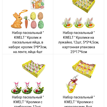
Набор пасхальный "
Набор пасхальный "
KWELT " Кролик и
KWELT " Кролики на
пасхальные яйца, в
лужайке, 12шт, 5*5*4,5см,
наборе: кролик 5*8*3см,
картонная упаковка
на ленте, яйца 4шт
25*17*6см
2,5*4*2,5см, морковь
Авторизуйтесь
, чтобы
1,5*7*1см, пакет,
увидеть цену
европодвес
Авторизуйтесь
, чтобы
58 товаров
увидеть цену
572 товара
Набор пасхальный "
Набор пасхальный "
KWELT " Кролики с
KWELT " Кролики с
грибочком, 12шт,
морковками, 8шт,