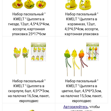
Набор пасхальный "
Набор пасхальный "
KWELT " Цыплята в
KWELT " Цыплята в
гнезде, 12шт, 4,5*4,5*4см,
корзинках, 12шт,
ассорти, картонная
4,5*4,5*4см, ассорти,
упаковка 25*17*6см
картонная упаковка
25*17*6см
Авторизуйтесь
, чтобы
увидеть цену
Авторизуйтесь
, чтобы
увидеть цену
16 товаров
10 товаров
Набор пасхальный "
Набор пасхальный "
KWELT " Цыплята в
KWELT " Цыплята в
скорлупе, 6шт, 4,5*7*3см,
цветке, 6шт, 4,5*6*3,5см,
на палочке 16,5см, пакет,
на палочке 15,5см, пакет,
европодвес
европодвес
Авторизуйтесь
, чтобы
Авторизуйтесь
, чтобы