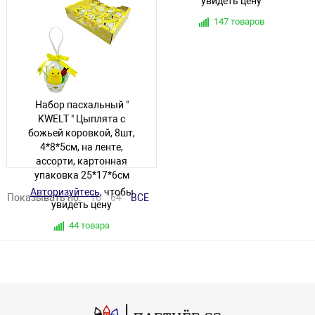
увидеть цену
увидеть цену
132 товара
147 товаров
Набор пасхальный "
KWELT " Цыплята с
божьей коровкой, 8шт,
4*8*5см, на ленте,
ассорти, картонная
упаковка 25*17*6см
Авторизуйтесь
, чтобы
Показывать по:
16
64
ВСЕ
увидеть цену
44 товара