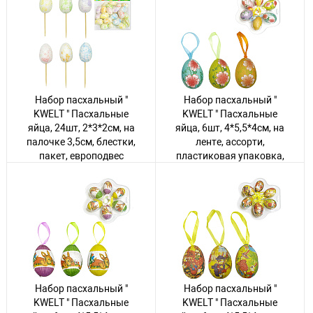
311 товаров
345 товаров
Набор пасхальный "
Набор пасхальный "
KWELT " Пасхальные
KWELT " Пасхальные
яйца, 24шт, 2*3*2см, на
яйца, 6шт, 4*5,5*4см, на
палочке 3,5см, блестки,
ленте, ассорти,
пакет, европодвес
пластиковая упаковка,
европодвес
Авторизуйтесь
, чтобы
увидеть цену
Авторизуйтесь
, чтобы
увидеть цену
200 товаров
203 товара
Набор пасхальный "
Набор пасхальный "
KWELT " Пасхальные
KWELT " Пасхальные