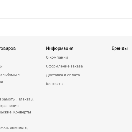
товаров
Информация
Бренды
О компании
ры
Оформление заказа
 альбомы с
Доставка и оплата
ми
Контакты
 Грамоты. Плакаты.
украшения
ьские. Конверты
ажки, вымпелы,