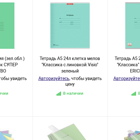
я (зел.обл.)
Тетрадь А5 24л клетка мелов
Тетрадь А5 
ок СУПЕР
"Классика с линовкой.Visio"
"Классика"
ТВО
зеленый
ERIC
чтобы увидеть
Авторизуйтесь
, чтобы увидеть
Авторизуйте
цену
ичии
В наличии