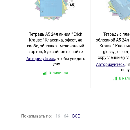
Тетрадь А5 24л линия " Erich
Тетрадь с пл
Krause " Классика, офсет, на
обложкой А5 24л к
скобе, обложка - мелованный
Krause " Класси
картон, 5 дизайнов в спайке
glossy , офсет,
скругленные угл
Авторизуйтесь
, чтобы увидеть
цену
Авторизуйтесь
, 
цену
В наличии
В нал
Показывать по:
16
64
ВСЕ