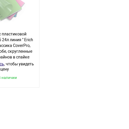
с пластиковой
24л линия " Erich
ассика CoverPrо,
кобе, скругленные
зайнов в спайке
сь
, чтобы увидеть
цену
В наличии