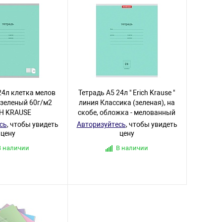
24л клетка мелов
Тетрадь А5 24л " Erich Krause "
 зеленый 60г/м2
линия Классика (зеленая), на
H KRAUSE
скобе, обложка - мелованный
сь
, чтобы увидеть
Авторизуйтесь
, чтобы увидеть
цену
цену
В наличии
В наличии