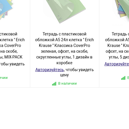
астиковой
Тетрадь с пластиковой
Тетрадь 
летка " Erich
обложкой А5 24л клетка " Erich
обложкой А5 
ка CoverPrо
Krause " Классика CoverPrо
Krause " Кл
 на скобе,
зеленая, офсет, на скобе,
офсет, на с
ы, MIX-PACK
скругленные углы, 1 дизайн в
углы, 5 ди
коробке
чтобы увидеть
Авторизуйте
Авторизуйтесь
, чтобы увидеть
цену
ичии
В наличии