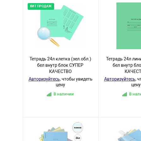
ХИТ ПРОДАЖ
Тетрадь 24л клетка (зел.обл.)
Тетрадь 24л лини
бел внутр блок СУПЕР
бел внутр бл
КАЧЕСТВО
КАЧЕС
Авторизуйтесь
, чтобы увидеть
Авторизуйтесь
, 
цену
цену
В наличии
В нал