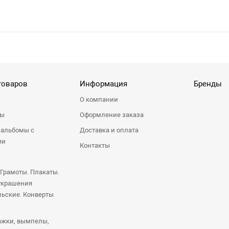
товаров
Информация
Бренды
О компании
ры
Оформление заказа
 альбомы с
Доставка и оплата
ми
Контакты
 Грамоты. Плакаты.
украшения
ьские. Конверты
ажки, вымпелы,