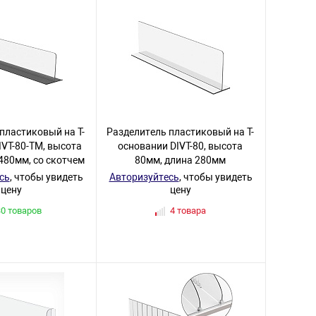
пластиковый на T-
Разделитель пластиковый на T-
IVT-80-TM, высота
основании DIVT-80, высота
480мм, со скотчем
80мм, длина 280мм
сь
, чтобы увидеть
Авторизуйтесь
, чтобы увидеть
цену
цену
30 товаров
4 товара