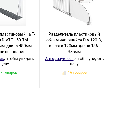
пластиковый на T-
Разделитель пластиковый
 DIVT-T-150-TM,
обламывающийся DIV 120-B,
мм, длина 480мм,
высота 120мм, длина 185-
ое основание
385мм
сь
, чтобы увидеть
Авторизуйтесь
, чтобы увидеть
цену
цену
57 товаров
16 товаров