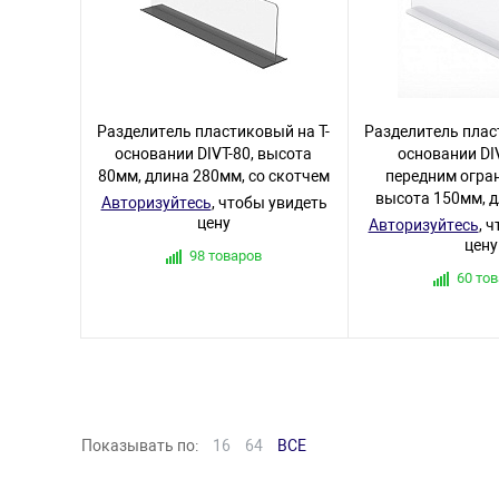
Разделитель пластиковый на T-
Разделитель плас
основании DIVT-80, высота
основании DIV
80мм, длина 280мм, со скотчем
передним огра
высота 150мм, 
Авторизуйтесь
, чтобы увидеть
цену
Авторизуйтесь
, 
цену
98 товаров
60 то
Показывать по:
16
64
ВСЕ