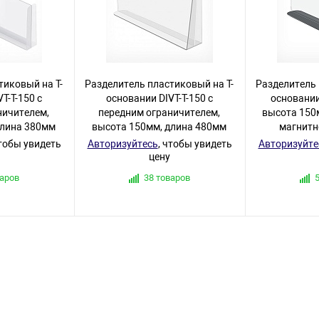
тиковый на T-
Разделитель пластиковый на T-
Разделитель 
T-T-150 с
основании DIVT-T-150 с
основании
ничителем,
передним ограничителем,
высота 150
длина 380мм
высота 150мм, длина 480мм
магнитн
чтобы увидеть
Авторизуйтесь
, чтобы увидеть
Авторизуйте
цену
варов
38 товаров