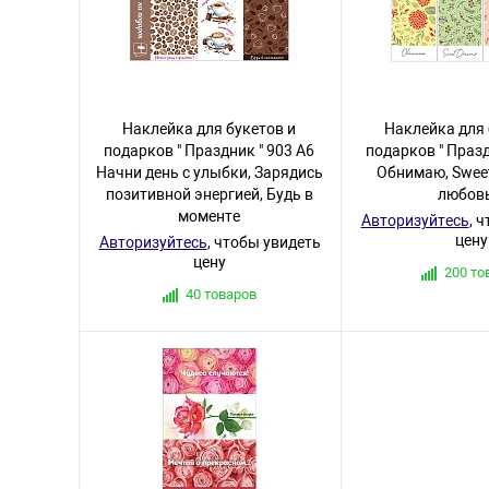
Наклейка для букетов и
Наклейка для 
подарков " Праздник " 903 А6
подарков " Празд
Начни день с улыбки, Зарядись
Обнимаю, Sweet
позитивной энергией, Будь в
любов
моменте
Авторизуйтесь
, 
цену
Авторизуйтесь
, чтобы увидеть
цену
200 то
40 товаров