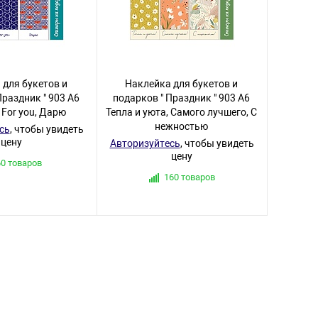
 для букетов и
Наклейка для букетов и
Праздник " 903 А6
подарков " Праздник " 903 А6
 For you, Дарю
Тепла и уюта, Самого лучшего, С
нежностью
сь
, чтобы увидеть
цену
Авторизуйтесь
, чтобы увидеть
цену
60 товаров
160 товаров