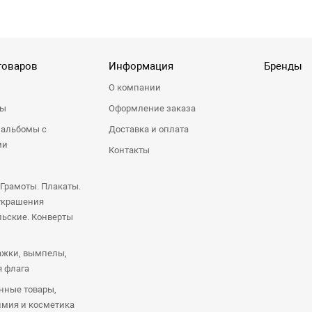
товаров
Информация
Бренды
О компании
ры
Оформление заказа
 альбомы с
Доставка и оплата
ми
Контакты
 Грамоты. Плакаты.
украшения
ьские. Конверты
ажки, вымпелы,
я флага
нные товары,
имия и косметика