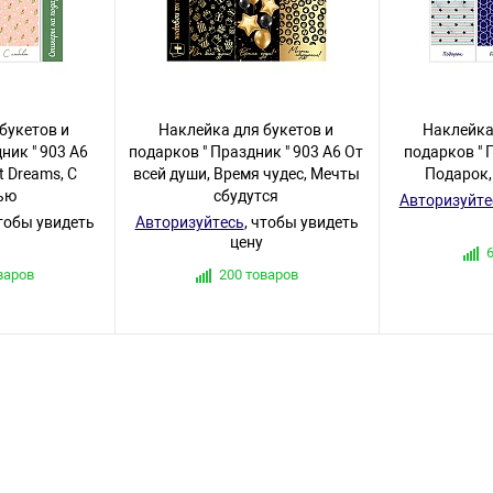
букетов и
Наклейка для букетов и
Наклейка
ник " 903 А6
подарков " Праздник " 903 А6 От
подарков " 
 Dreams, С
всей души, Время чудес, Мечты
Подарок,
ью
сбудутся
Авторизуйте
чтобы увидеть
Авторизуйтесь
, чтобы увидеть
цену
варов
200 товаров