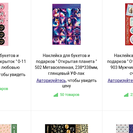
букетов и
Наклейка для букетов и
Наклейка
крыток " 0-11
подарков " Открытая планета "
подарков " О
с любовью
502 Метавселенная, 238*338мм,
903 Мужчин
глянцевый УФ-лак
с
чтобы увидеть
Авторизуйтесь
, чтобы увидеть
Авторизуйте
цену
варов
50 товаров
2