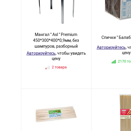
Мангал " Asl " Premium
Спички " Балаб
450*300*400*0,9мм, без
шампуров, разборный
Авторизуйтесь
, 
цену
Авторизуйтесь
, чтобы увидеть
цену
2170 т
2 товара