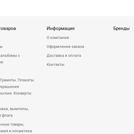
товаров
Информация
Бренды
О компании
ры
Оформление заказа
 альбомы с
Доставка и оплата
ми
Контакты
 Грамоты. Плакаты.
украшения
ьские. Конверты
ажки, вымпелы,
я флага
нные товары,
имия и косметика