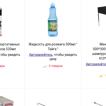
я портативных
Жидкость для розжига 500мл "
Манг
ров 520мл
Тайга "
500*300
шампуро
чтобы увидеть
Авторизуйтесь
, чтобы увидеть
410
цену
Авторизуйте
вара
5 товаров