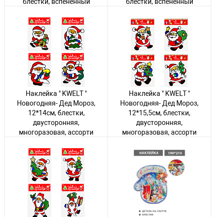
блестки, вспененный
блестки, вспененный
скотч, двусторонняя
скотч, двусторонняя
Авторизуйтесь
, чтобы
Авторизуйтесь
, чтобы
увидеть цену
увидеть цену
3 товара
5 товаров
Наклейка " KWELT "
Наклейка " KWELT "
Новогодняя- Дед Мороз,
Новогодняя- Дед Мороз,
12*14см, блестки,
12*15,5см, блестки,
двусторонняя,
двусторонняя,
многоразовая, ассорти
многоразовая, ассорти
(без возможности
(без возможности
выбора дизайна), пакет,
выбора дизайна), пакет,
европодвес
европодвес
Авторизуйтесь
, чтобы
Авторизуйтесь
, чтобы
увидеть цену
увидеть цену
594 товара
1248 товаров