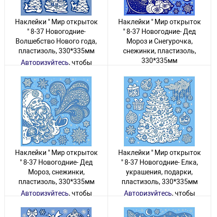
Наклейки " Мир открыток
Наклейки " Мир открыток
" 8-37 Новогодние-
" 8-37 Новогодние- Дед
Волшебство Нового года,
Мороз и Снегурочка,
пластизоль, 330*335мм
снежинки, пластизоль,
330*335мм
Авторизуйтесь
, чтобы
увидеть цену
Авторизуйтесь
, чтобы
увидеть цену
14 товаров
1 товар
Наклейки " Мир открыток
Наклейки " Мир открыток
" 8-37 Новогодние- Дед
" 8-37 Новогодние- Елка,
Мороз, снежинки,
украшения, подарки,
пластизоль, 330*335мм
пластизоль, 330*335мм
Авторизуйтесь
, чтобы
Авторизуйтесь
, чтобы
увидеть цену
увидеть цену
2 товара
1 товар