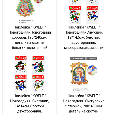
314 товаров
1199 товаров
Наклейка " KWELT "
Наклейка " KWELT "
Новогодняя- Новогодний
Новогодняя- Снеговик,
хоровод, 195*240мм,
12*14,5см, блестки,
детали на скотче,
двусторонняя,
блестки, вспененный
многоразовая, ассорти
скотч, двусторонняя
(без возможности
выбора дизайна), пакет,
Авторизуйтесь
, чтобы
европодвес
увидеть цену
Авторизуйтесь
, чтобы
увидеть цену
13 товаров
422 товара
Наклейка " KWELT "
Наклейка " KWELT "
Новогодняя- Снеговик,
Новогодняя- Снегурочка
14*14см, блестки,
с птичкой, 280*400мм,
двусторонняя,
деталь на скотче,