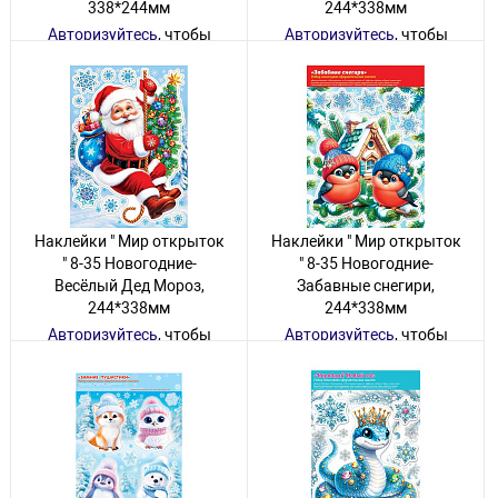
338*244мм
244*338мм
Авторизуйтесь
, чтобы
Авторизуйтесь
, чтобы
увидеть цену
увидеть цену
88 товаров
16 товаров
Наклейки " Мир открыток
Наклейки " Мир открыток
" 8-35 Новогодние-
" 8-35 Новогодние-
Весёлый Дед Мороз,
Забавные снегири,
244*338мм
244*338мм
Авторизуйтесь
, чтобы
Авторизуйтесь
, чтобы
увидеть цену
увидеть цену
5 товаров
7 товаров