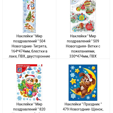
60 товаров
77 товаров
Наклейки " Мир
Наклейки " Мир
поздравлений " 504
поздравлений " 509
Новогодние- Тигрята,
Новогодняя- Ветки с
164*474мм, блестки в
пожеланиями,
лаке, ПВХ, двусторонние
330*474мм, ПВХ
Авторизуйтесь
, чтобы
Авторизуйтесь
, чтобы
увидеть цену
увидеть цену
4 товара
104 товара
Наклейки " Мир
Наклейки " Праздник "
поздравлений " 820
479 Новогодние- Щенок,