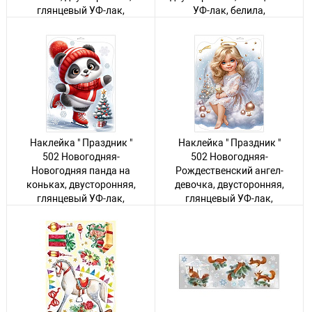
глянцевый УФ-лак,
УФ-лак, белила,
белила, 237*332мм
237*332мм
Авторизуйтесь
, чтобы
Авторизуйтесь
, чтобы
увидеть цену
увидеть цену
10 товаров
20 товаров
Наклейка " Праздник "
Наклейка " Праздник "
502 Новогодняя-
502 Новогодняя-
Новогодняя панда на
Рождественский ангел-
коньках, двусторонняя,
девочка, двусторонняя,
глянцевый УФ-лак,
глянцевый УФ-лак,
белила, 237*332мм
белила, 237*332мм
Авторизуйтесь
, чтобы
Авторизуйтесь
, чтобы
увидеть цену
увидеть цену
20 товаров
10 товаров