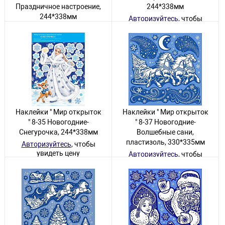
Праздничное настроение,
244*338мм
244*338мм
Авторизуйтесь
, чтобы
увидеть цену
Авторизуйтесь
, чтобы
увидеть цену
3 товара
55 товаров
Наклейки " Мир открыток
Наклейки " Мир открыток
" 8-35 Новогодние-
" 8-37 Новогодние-
Снегурочка, 244*338мм
Волшебные сани,
пластизоль, 330*335мм
Авторизуйтесь
, чтобы
увидеть цену
Авторизуйтесь
, чтобы
увидеть цену
1 товар
2 товара