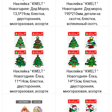
Наклейка " KWELT "
Наклейка " KWELT "
Новогодняя- Дед Мороз,
Новогодняя- Дед мороз,
13,5*19см, блестки,
190*210мм, детали на
двусторонняя,
скотче, блестки,
многоразовая, ассорти
вспененный скотч,
(без возможности
двусторонняя
выбора дизайна), пакет,
Авторизуйтесь
, чтобы
европодвес
увидеть цену
Авторизуйтесь
, чтобы
увидеть цену
349 товаров
890 товаров
Наклейка " KWELT "
Наклейка " KWELT "
Новогодняя- Ёлка,
Новогодняя- Ёлка,
11*14см, блестки,
14*15см, блестки,
двусторонняя,
двусторонняя,
многоразовая, ассорти
многоразовая, ассорти
(без возможности
(без возможности
выбора дизайна), пакет,
выбора дизайна), пакет,
европодвес
европодвес
Авторизуйтесь
, чтобы
Авторизуйтесь
, чтобы
увидеть цену
увидеть цену