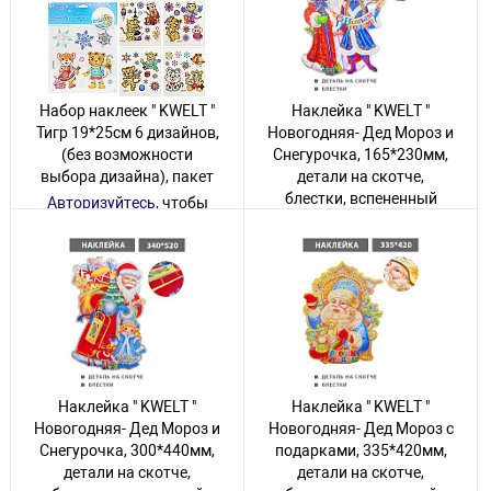
842 товара
672 товара
Набор наклеек " KWELT "
Наклейка " KWELT "
Тигр 19*25см 6 дизайнов,
Новогодняя- Дед Мороз и
(без возможности
Снегурочка, 165*230мм,
выбора дизайна), пакет
детали на скотче,
блестки, вспененный
Авторизуйтесь
, чтобы
скотч, двусторонняя
увидеть цену
Авторизуйтесь
, чтобы
232 товара
увидеть цену
81 товар
Наклейка " KWELT "
Наклейка " KWELT "
Новогодняя- Дед Мороз и
Новогодняя- Дед Мороз с
Снегурочка, 300*440мм,
подарками, 335*420мм,
детали на скотче,
детали на скотче,