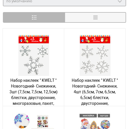
по умолчанию
Набор наклеек " KWELT "
Набор наклеек " KWELT "
Новогодний- Снежинки,
Новогодний- Снежинки,
3шт (7,5см, 7,5см, 12,5см)
4шт (6,5см, 7см, 6,5см,
блестки, двусторонние,
6,5см) блестки,
многоразовые, пакет,
двусторонние,
европодвес
многоразовые, пакет,
европодвес
Авторизуйтесь
, чтобы
увидеть цену
Авторизуйтесь
, чтобы
увидеть цену