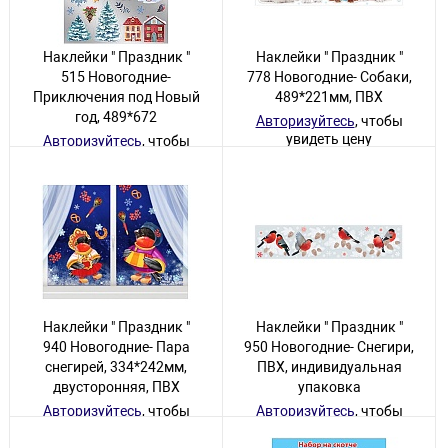
Наклейки " Праздник "
Наклейки " Праздник "
515 Новогодние-
778 Новогодние- Собаки,
Приключения под Новый
489*221мм, ПВХ
год, 489*672
Авторизуйтесь
, чтобы
увидеть цену
Авторизуйтесь
, чтобы
увидеть цену
98 товаров
23 товара
Наклейки " Праздник "
Наклейки " Праздник "
940 Новогодние- Пара
950 Новогодние- Снегири,
снегирей, 334*242мм,
ПВХ, индивидуальная
двусторонняя, ПВХ
упаковка
Авторизуйтесь
, чтобы
Авторизуйтесь
, чтобы
увидеть цену
увидеть цену