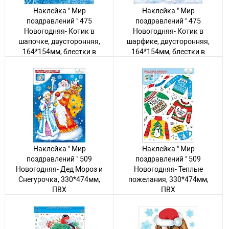
Наклейка " Мир
Наклейка " Мир
поздравлений " 475
поздравлений " 475
Новогодняя- Котик в
Новогодняя- Котик в
шапочке, двусторонняя,
шарфике, двусторонняя,
164*154мм, блестки в
164*154мм, блестки в
лаке, ПВХ
лаке, ПВХ
Авторизуйтесь
, чтобы
Авторизуйтесь
, чтобы
увидеть цену
увидеть цену
10 товаров
80 товаров
Наклейка " Мир
Наклейка " Мир
поздравлений " 509
поздравлений " 509
Новогодняя- Дед Мороз и
Новогодняя- Теплые
Снегурочка, 330*474мм,
пожелания, 330*474мм,
ПВХ
ПВХ
Авторизуйтесь
, чтобы
Авторизуйтесь
, чтобы
увидеть цену
увидеть цену
3 товара
36 товаров