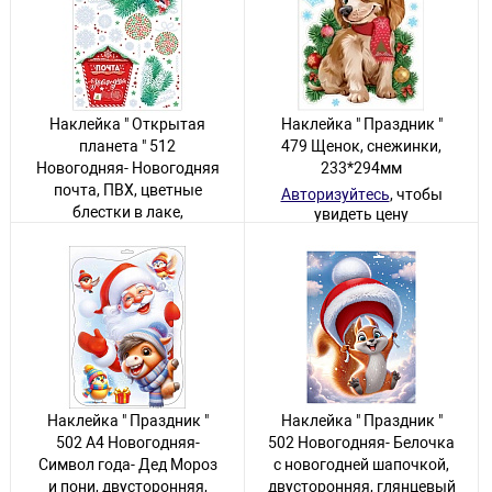
Наклейка " Открытая
Наклейка " Праздник "
планета " 512
479 Щенок, снежинки,
Новогодняя- Новогодняя
233*294мм
почта, ПВХ, цветные
Авторизуйтесь
, чтобы
блестки в лаке,
увидеть цену
332*485мм
30 товаров
Авторизуйтесь
, чтобы
увидеть цену
18 товаров
Наклейка " Праздник "
Наклейка " Праздник "
502 А4 Новогодняя-
502 Новогодняя- Белочка
Символ года- Дед Мороз
с новогодней шапочкой,
и пони, двусторонняя,
двусторонняя, глянцевый