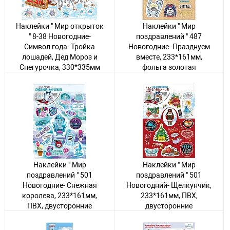
Наклейки " Мир открыток
Наклейки " Мир
" 8-38 Новогодние-
поздравлений " 487
Символ года- Тройка
Новогодние- Празднуем
лошадей, Дед Мороз и
вместе, 233*161мм,
Снегурочка, 330*335мм
фольга золотая
Авторизуйтесь
, чтобы
Авторизуйтесь
, чтобы
увидеть цену
увидеть цену
1 товар
170 товаров
Наклейки " Мир
Наклейки " Мир
поздравлений " 501
поздравлений " 501
Новогодние- Снежная
Новогодний- Щелкунчик,
королева, 233*161мм,
233*161мм, ПВХ,
ПВХ, двусторонние
двусторонние
Авторизуйтесь
, чтобы
Авторизуйтесь
, чтобы
увидеть цену
увидеть цену