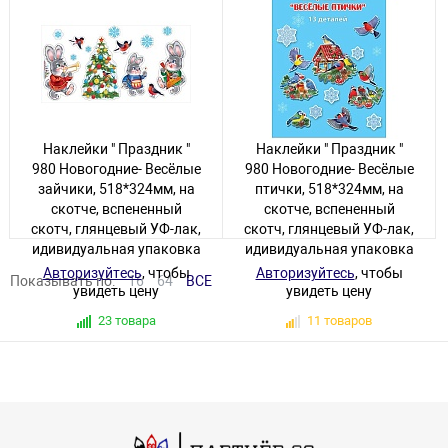
70 товаров
17 товаров
Наклейки " Праздник "
Наклейки " Праздник "
980 Новогодние- Весёлые
980 Новогодние- Весёлые
зайчики, 518*324мм, на
птички, 518*324мм, на
скотче, вспененный
скотче, вспененный
скотч, глянцевый УФ-лак,
скотч, глянцевый УФ-лак,
идивидуальная упаковка
идивидуальная упаковка
Авторизуйтесь
, чтобы
Авторизуйтесь
, чтобы
Показывать по:
16
64
ВСЕ
увидеть цену
увидеть цену
23 товара
11 товаров