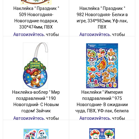
Наклейка " Праздник "
Наклейка " Праздник "
509 Новогодняя-
982 Новогодняя- Белки в
Новогодние подарки,
игре, 334*982мм, Уф-лак,
330*474мм, ПВХ
ПВХ
Авторизуйтесь
, чтобы
Авторизуйтесь
, чтобы
увидеть цену
увидеть цену
25 товаров
24 товара
Наклейка-воблер " Мир
Наклейки " Империя
поздравлений " 190
поздравлений " 975
Новогодний- С Новым
Новогодние- В ожидании
годом! Зайчик
чуда, ПВХ, УФ-лак, белила
Авторизуйтесь
, чтобы
Авторизуйтесь
, чтобы
увидеть цену
увидеть цену
60 товаров
10 товаров