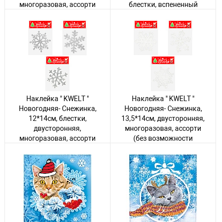
многоразовая, ассорти
блестки, вспененный
(без возможности
скотч, двусторонняя
выбора дизайна), пакет,
Авторизуйтесь
, чтобы
европодвес
увидеть цену
Авторизуйтесь
, чтобы
увидеть цену
243 товара
1122 товара
Наклейка " KWELT "
Наклейка " KWELT "
Новогодняя- Снежинка,
Новогодняя- Снежинка,
12*14см, блестки,
13,5*14см, двусторонняя,
двусторонняя,
многоразовая, ассорти
многоразовая, ассорти
(без возможности
(без возможности
выбора дизайна), пакет,
выбора дизайна), пакет,
европодвес
европодвес
Авторизуйтесь
, чтобы
Авторизуйтесь
, чтобы
увидеть цену
увидеть цену
1 товар
5 товаров