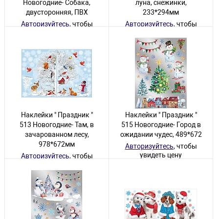
Новогодние- Собака,
луна, снежинки,
двусторонняя, ПВХ
233*294мм
Авторизуйтесь
, чтобы
Авторизуйтесь
, чтобы
увидеть цену
увидеть цену
5 товаров
130 товаров
Наклейки " Праздник "
Наклейки " Праздник "
513 Новогодние- Там, в
515 Новогодние- Город в
зачарованном лесу,
ожидании чудес, 489*672
978*672мм
Авторизуйтесь
, чтобы
увидеть цену
Авторизуйтесь
, чтобы
увидеть цену
2 товара
38 товаров