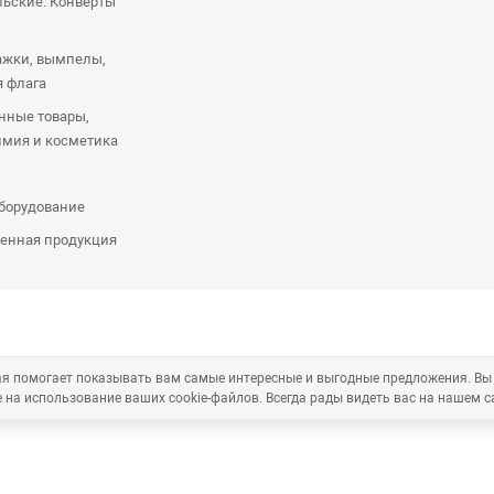
ьские. Конверты
ажки, вымпелы,
я флага
нные товары,
имия и косметика
оборудование
енная продукция
рая помогает показывать вам самые интересные и выгодные предложения. Вы
 на использование ваших cookie-файлов. Всегда рады видеть вас на нашем с