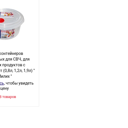
контейнеров
ых для СВЧ, для
 продуктов с
(0,8л; 1,2л; 1,9л) "
илих "
сь
, чтобы увидеть
цену
8 товаров