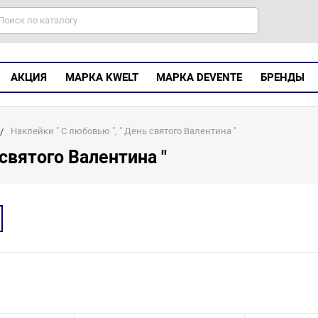
АКЦИЯ
МАРКА KWELT
МАРКА DEVENTE
БРЕНДЫ
Наклейки " С любовью ", " День святого Валентина "
 святого Валентина "