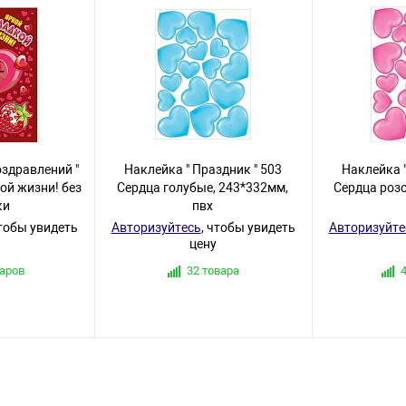
оздравлений "
Наклейка " Праздник " 503
Наклейка "
ой жизни! без
Сердца голубые, 243*332мм,
Сердца роз
ки
пвх
чтобы увидеть
Авторизуйтесь
, чтобы увидеть
Авторизуйте
цену
варов
32 товара