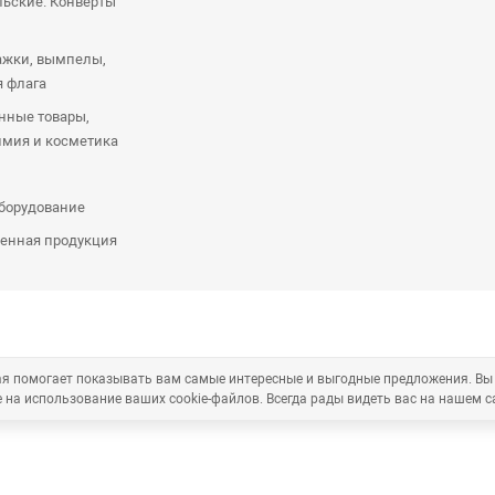
ьские. Конверты
ажки, вымпелы,
я флага
нные товары,
имия и косметика
оборудование
енная продукция
рая помогает показывать вам самые интересные и выгодные предложения. Вы
 на использование ваших cookie-файлов. Всегда рады видеть вас на нашем с