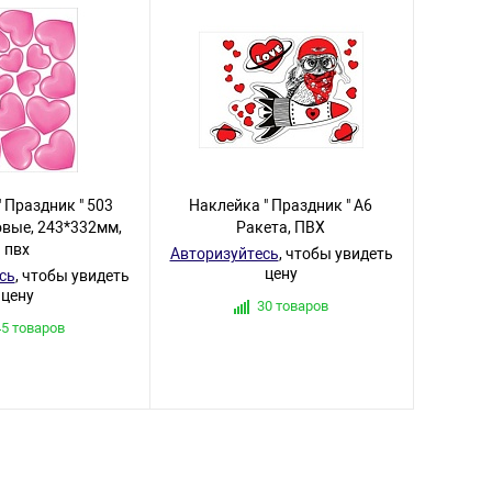
 Праздник " 503
Наклейка " Праздник " А6
овые, 243*332мм,
Ракета, ПВХ
пвх
Авторизуйтесь
, чтобы увидеть
цену
сь
, чтобы увидеть
цену
30 товаров
45 товаров