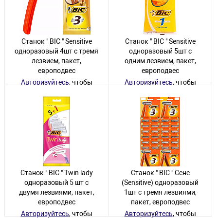
Станок " BIC " Sensitive
Станок " BIC " Sensitive
одноразовый 4шт с тремя
одноразовый 5шт с
лезвием, пакет,
одним лезвием, пакет,
европодвес
европодвес
Авторизуйтесь
, чтобы
Авторизуйтесь
, чтобы
увидеть цену
увидеть цену
11 товаров
68 товаров
Станок " BIC " Twin lady
Станок " BIC " Сенс
одноразовый 5 шт с
(Sensitive) одноразовый
двумя лезвиями, пакет,
1шт с тремя лезвиями,
европодвес
пакет, европодвес
Авторизуйтесь
, чтобы
Авторизуйтесь
, чтобы