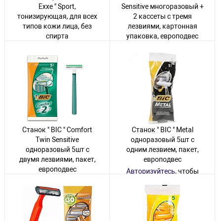
Exxe " Sport,
Sensitive многоразовый +
тонизирующая, для всех
2 кассеты с тремя
типов кожи лица, без
лезвиями, картонная
спирта
упаковка, европодвес
Авторизуйтесь
, чтобы
Авторизуйтесь
, чтобы
увидеть цену
увидеть цену
12 товаров
27 товаров
Станок " BIC " Comfort
Станок " BIC " Metal
Twin Sensitive
одноразовый 5шт с
одноразовый 5шт с
одним лезвием, пакет,
двумя лезвиями, пакет,
европодвес
европодвес
Авторизуйтесь
, чтобы
увидеть цену
Авторизуйтесь
, чтобы
увидеть цену
44 товара
12 товаров