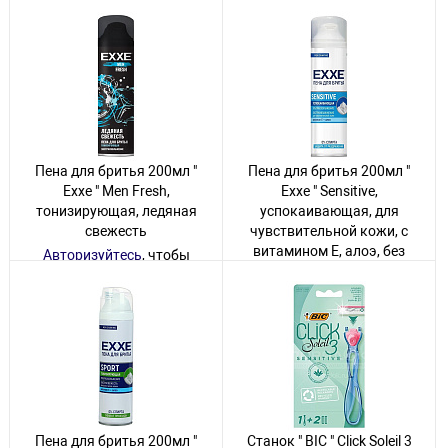
увидеть цену
4 товара
71 товар
Пена для бритья 200мл "
Пена для бритья 200мл "
Exxe " Men Fresh,
Exxe " Sensitive,
тонизирующая, ледяная
успокаивающая, для
свежесть
чувствительной кожи, с
витамином Е, алоэ, без
Авторизуйтесь
, чтобы
спирта
увидеть цену
Авторизуйтесь
, чтобы
18 товаров
увидеть цену
11 товаров
Пена для бритья 200мл "
Станок " BIC " Click Soleil 3