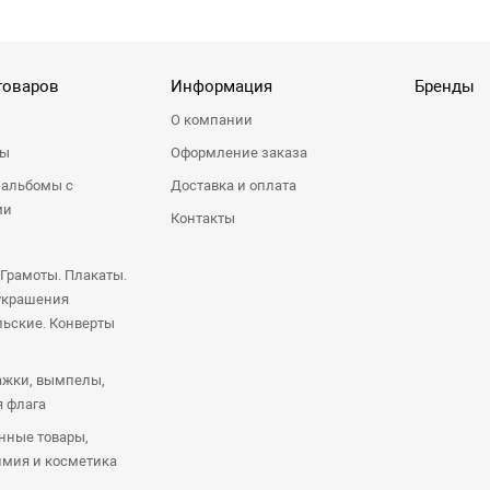
товаров
Информация
Бренды
О компании
ры
Оформление заказа
 альбомы с
Доставка и оплата
ми
Контакты
 Грамоты. Плакаты.
украшения
ьские. Конверты
ажки, вымпелы,
я флага
нные товары,
имия и косметика