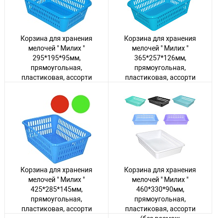
6 товаров
Корзина для хранения
Корзина для хранения
мелочей " Милих "
мелочей " Милих "
295*195*95мм,
365*257*126мм,
прямоугольная,
прямоугольная,
пластиковая, ассорти
пластиковая, ассорти
(без возможности
(без возмож
выбора цвета)
Авторизуйтесь
, чтобы
увидеть цену
Авторизуйтесь
, чтобы
увидеть цену
36 товаров
40 товаров
Корзина для хранения
Корзина для хранения
мелочей " Милих "
мелочей " Милих "
425*285*145мм,
460*330*90мм,
прямоугольная,
прямоугольная,
пластиковая, ассорти
пластиковая, ассорти