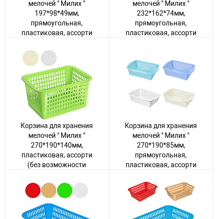
мелочей " Милих "
мелочей " Милих "
197*98*49мм,
232*162*74мм,
прямоугольная,
прямоугольная,
пластиковая, ассорти
пластиковая, ассорти
(без возможности
(без возможности
выбора цвета)
выбора цвета)
Авторизуйтесь
, чтобы
Авторизуйтесь
, чтобы
увидеть цену
увидеть цену
24 товара
42 товара
Корзина для хранения
Корзина для хранения
мелочей " Милих "
мелочей " Милих "
270*190*140мм,
270*190*85мм,
пластиковая, ассорти
прямоугольная,
(без возможности
пластиковая, ассорти
выбора цвета)
(без возможности
выбора цвета)
Авторизуйтесь
, чтобы
увидеть цену
Авторизуйтесь
, чтобы
увидеть цену
29 товаров