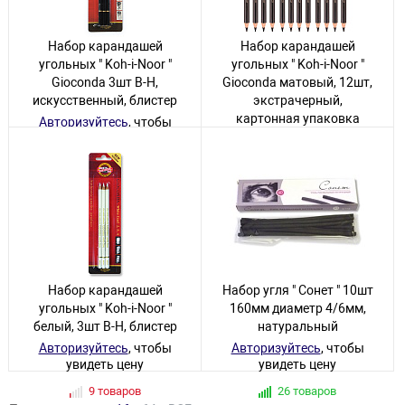
Набор карандашей
Набор карандашей
угольных " Koh-i-Noor "
угольных " Koh-i-Noor "
Gioconda 3шт B-H,
Gioconda матовый, 12шт,
искусственный, блистер
экстрачерный,
картонная упаковка
Авторизуйтесь
, чтобы
увидеть цену
Авторизуйтесь
, чтобы
увидеть цену
12 товаров
44 товара
Набор карандашей
Набор угля " Сонет " 10шт
угольных " Koh-i-Noor "
160мм диаметр 4/6мм,
белый, 3шт B-H, блистер
натуральный
Авторизуйтесь
, чтобы
Авторизуйтесь
, чтобы
увидеть цену
увидеть цену
9 товаров
26 товаров