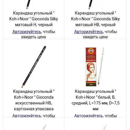
Карандаш угольный "
Карандаш угольный "
Koh-i-Noor " Gioconda Silky
Koh-i-Noor " Gioconda Silky
матовый H, черный
матовый HB, черный
Авторизуйтесь
, чтобы
Авторизуйтесь
, чтобы
увидеть цену
увидеть цену
36 товаров
36 товаров
Карандаш угольный "
Карандаш угольный "
Koh-i-Noor " Gioconda
Koh-i-Noor " белый, B,
искусственный НВ,
средний, L=175 мм, D=7,5
картонная упаковка
мм
Авторизуйтесь
, чтобы
Авторизуйтесь
, чтобы
увидеть цену
увидеть цену
27 товаров
36 товаров