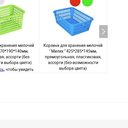
 хранения мелочей
Корзина для хранения мелочей
Корзина
 270*190*140мм,
" Милих " 425*285*145мм,
" Ми
я, ассорти (без
прямоугольная, пластиковая,
прямоу
и выбора цвета)
ассорти (без возможности
ассор
выбора цвета)
сь
, чтобы увидеть
цену
Авторизуйтесь
, чтобы увидеть
Авториз
29 товаров
цену
18 товаров