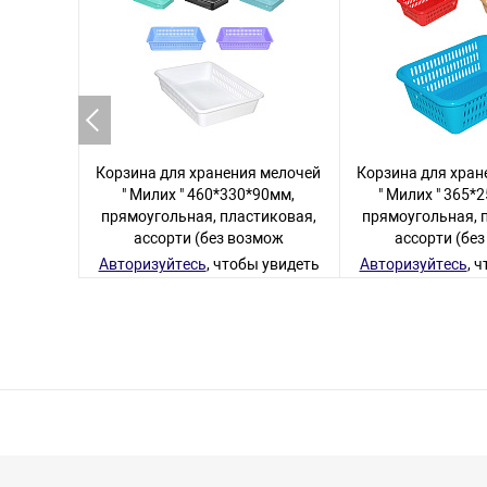
Корзина для хранения мелочей
Корзина для хран
" Милих " 460*330*90мм,
" Милих " 365*
прямоугольная, пластиковая,
прямоугольная, 
ассорти (без возмож
ассорти (бе
Авторизуйтесь
, чтобы увидеть
Авторизуйтесь
, 
цену
цену
7 товаров
36 то