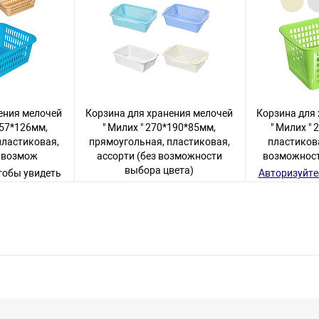
ения мелочей
Корзина для хранения мелочей
Корзина для
257*126мм,
" Милих " 270*190*85мм,
" Милих "
пластиковая,
прямоугольная, пластиковая,
пластикова
з возмож
ассорти (без возможности
возможност
выбора цвета)
чтобы увидеть
Авторизуйте
Авторизуйтесь
, чтобы увидеть
варов
цену
6 товаров