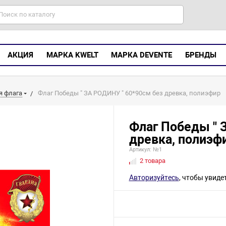
АКЦИЯ
МАРКА KWELT
МАРКА DEVENTE
БРЕНДЫ
я флага
Флаг Победы " ЗА РОДИНУ " 60*90см без древка, полиэфир
Флаг Победы " 
древка, полиэф
Артикул: №1
2 товара
Авторизуйтесь
, чтобы увиде