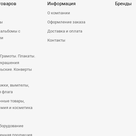
товаров
Информация
Бренды
О компании
ры
Оформление заказа
 альбомы с
Доставка и оплата
ми
Контакты
 Грамоты. Плакаты.
украшения
ьские. Конверты
ажки, вымпелы,
я флага
нные товары,
имия и косметика
оборудование
енная продукция