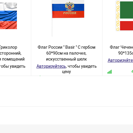
Триколор
Флаг России " Basir " С гербом
Флаг Чечен
сторонний,
60*90см на палочке,
90*135
я помещений
искусственный шелк
Авторизуйте
чтобы увидеть
Авторизуйтесь
, чтобы увидеть
цену
аров
552 товара