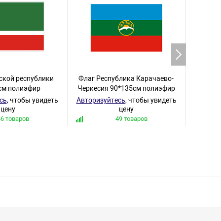
ской республики
Флаг Республика Карачаево-
Флаг Р
см полиэфир
Черкесия 90*135см полиэфир
90
сь
, чтобы увидеть
Авторизуйтесь
, чтобы увидеть
Авториз
цену
цену
46 товаров
49 товаров