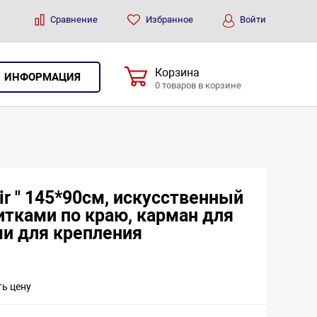
Сравнение
Избранное
Войти
Корзина
ИНФОРМАЦИЯ
0 товаров в корзине
sir " 145*90см, искусственный
итками по краю, карман для
ми для крепления
ть цену