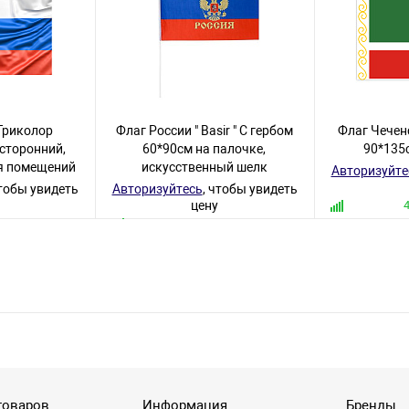
Триколор
Флаг России " Basir " С гербом
Флаг Чечен
сторонний,
60*90см на палочке,
90*135
я помещений
искусственный шелк
Авторизуйте
чтобы увидеть
Авторизуйтесь
, чтобы увидеть
цену
аров
552 товара
товаров
Информация
Бренды