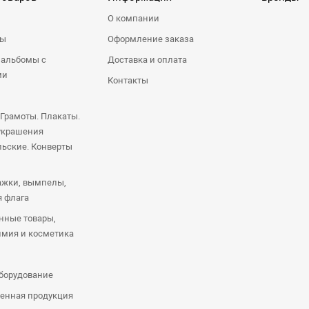
О компании
ры
Оформление заказа
 альбомы с
Доставка и оплата
ми
Контакты
 Грамоты. Плакаты.
украшения
ьские. Конверты
ажки, вымпелы,
я флага
нные товары,
имия и косметика
оборудование
енная продукция