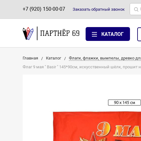
+7 (920) 150-00-07
Заказать
обратный
звонок
КАТАЛОГ
Главная
Каталог
Флаги, флажки, вымпелы, древко дл
Флаг 9 мая " Basir " 145*90см, искусственный шёлк, прошит