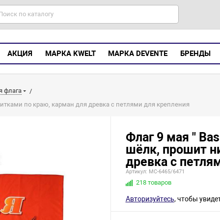
АКЦИЯ
МАРКА KWELT
МАРКА DEVENTE
БРЕНДЫ
я флага
 нитками по краю, карман для древка с петлями для крепления
Флаг 9 мая " Ba
шёлк, прошит н
древка с петля
Артикул: МС-6465/6471
218 товаров
Авторизуйтесь
, чтобы увиде