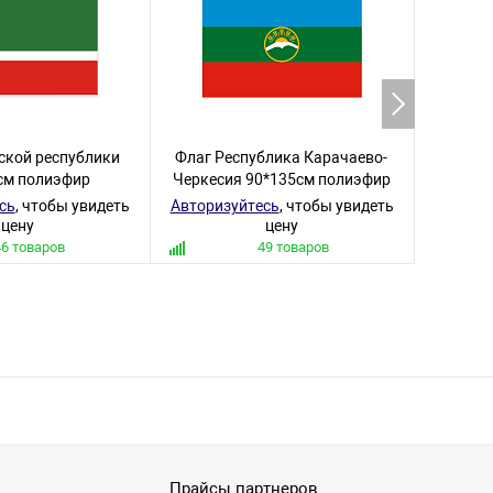
ской республики
Флаг Республика Карачаево-
Флаг Р
см полиэфир
Черкесия 90*135см полиэфир
90
сь
, чтобы увидеть
Авторизуйтесь
, чтобы увидеть
Авториз
цену
цену
46 товаров
49 товаров
Прайсы партнеров