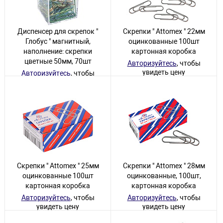
Диспенсер для скрепок "
Скрепки " Attomex " 22мм
Глобус " магнитный,
оцинкованные 100шт
наполнение: скрепки
картонная коробка
цветные 50мм, 70шт
Авторизуйтесь
, чтобы
увидеть цену
Авторизуйтесь
, чтобы
увидеть цену
2490 товаров
154 товара
Скрепки " Attomex " 25мм
Скрепки " Attomex " 28мм
оцинкованные 100шт
оцинкованные, 100шт,
картонная коробка
картонная коробка
Авторизуйтесь
, чтобы
Авторизуйтесь
, чтобы
увидеть цену
увидеть цену
447 товаров
775 товаров