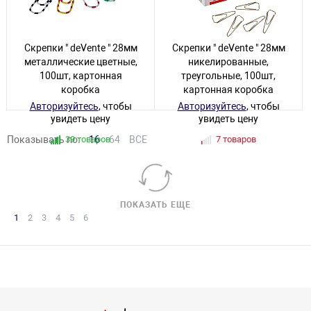
Скрепки " deVente " 28мм
Скрепки " deVente " 28мм
металлические цветные,
никелированные,
100шт, картонная
треугольные, 100шт,
коробка
картонная коробка
Авторизуйтесь
, чтобы
Авторизуйтесь
, чтобы
увидеть цену
увидеть цену
Показывать по:
39 товаров
16
64
ВСЕ
7 товаров
ПОКАЗАТЬ ЕЩЕ
1
2
3
4
5
6