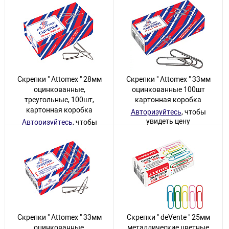
Скрепки " Attomex " 28мм
Скрепки " Attomex " 33мм
оцинкованные,
оцинкованные 100шт
треугольные, 100шт,
картонная коробка
картонная коробка
Авторизуйтесь
, чтобы
увидеть цену
Авторизуйтесь
, чтобы
увидеть цену
1230 товаров
6 товаров
Скрепки " Attomex " 33мм
Скрепки " deVente " 25мм
оцинкованные,
металлические цветные