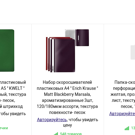
пластиковый
Набор скоросшивателей
Папка-ск
5 " KWELT "
пластиковых А4 " Erich Krause "
перфорацие
ый, текстура
Matt Blackberry Marsala,
желтая, пр
- песок,
ароматизированные 3шт,
лист, текст
й штрихкод
120/180мкм ассорти, текстура
песок,
повехности- песок
чтобы увидеть
Авторизуйте
Авторизуйтесь
, чтобы увидеть
цену
ичии
1
548 товаров