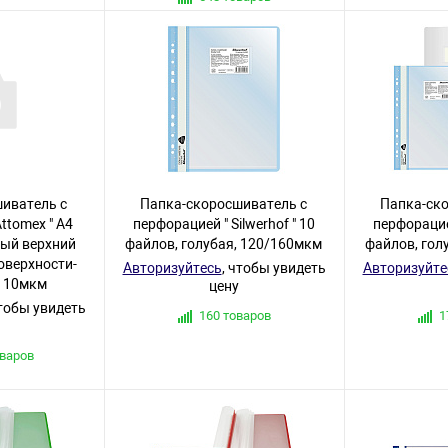
иватель с
Папка-скоросшиватель с
Папка-ск
ttomex " А4
перфорацией " Silwerhof " 10
перфорацией
ный верхний
файлов, голубая, 120/160мкм
файлов, гол
поверхности-
Авторизуйтесь
, чтобы увидеть
Авторизуйте
/110мкм
цену
чтобы увидеть
160 товаров
1
оваров