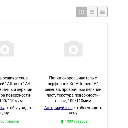
оросшиватель с
Папка-скоросшиватель с
й " Attomex " А4
перфорацией " Attomex " А4
озрачный верхний
зеленая, прозрачный верхний
ура поверхности-
лист, текстура поверхности-
 100/110мкм
песок, 100/110мкм
сь
, чтобы увидеть
Авторизуйтесь
, чтобы увидеть
цену
цену
380 товаров
1080 товаров