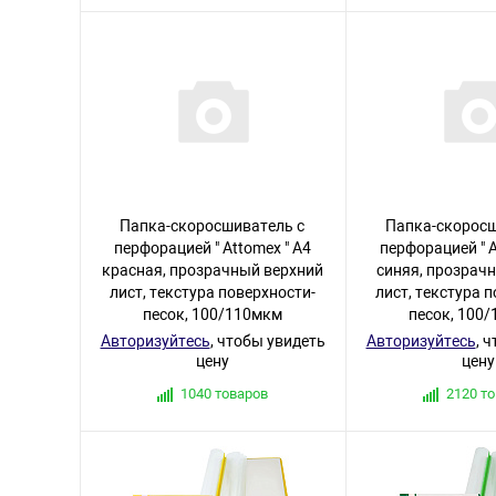
Папка-скоросшиватель с
Папка-скоросш
перфорацией " Attomex " А4
перфорацией " A
красная, прозрачный верхний
синяя, прозрач
лист, текстура поверхности-
лист, текстура 
песок, 100/110мкм
песок, 100
Авторизуйтесь
, чтобы увидеть
Авторизуйтесь
, 
цену
цену
1040 товаров
2120 т