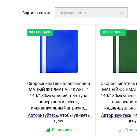
Сортировать по:
по умолчанию
ХИТ ПРОДАЖ
ХИТ ПРОДАЖ
Скоросшиватель пластиковый
Скоросшиватель 
МАЛЫЙ ФОРМАТ А5 " KWELT "
МАЛЫЙ ФОРМАТ А
140/180мкм синий, текстура
140/180мкм зелен
поверхности- песок,
поверхности
индивидуальный штрихкод
индивидуальны
Авторизуйтесь
, чтобы увидеть
Авторизуйтесь
, 
цену
цену
В наличии
В нал