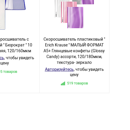
оросшиватель с
Скоросшиватель пластиковый "
 " Бюрократ " 10
Erich Krause " МАЛЫЙ ФОРМАТ
няя, 120/160мкм
А5+ Глянцевые конфеты (Glossy
Candy) ассорти, 120/180мкм,
сь
, чтобы увидеть
текстура- зеркало
цену
Авторизуйтесь
, чтобы увидеть
95 товаров
цену
519 товаров