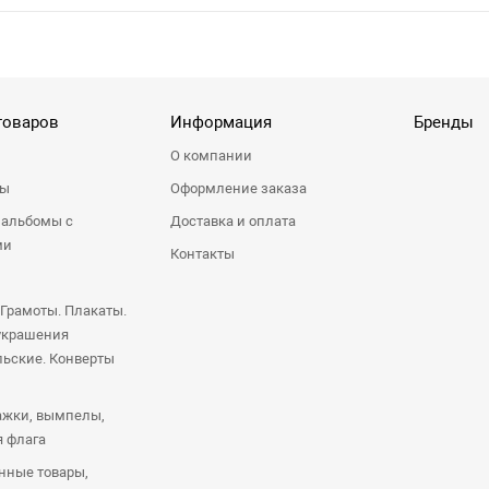
товаров
Информация
Бренды
О компании
ры
Оформление заказа
 альбомы с
Доставка и оплата
ми
Контакты
 Грамоты. Плакаты.
украшения
ьские. Конверты
ажки, вымпелы,
я флага
нные товары,