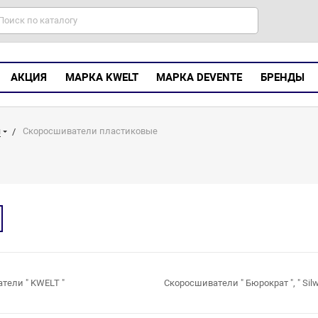
АКЦИЯ
МАРКА KWELT
МАРКА DEVENTE
БРЕНДЫ
я
Скоросшиватели пластиковые
тели " KWELT "
Скоросшиватели " Бюрократ ", " Silw