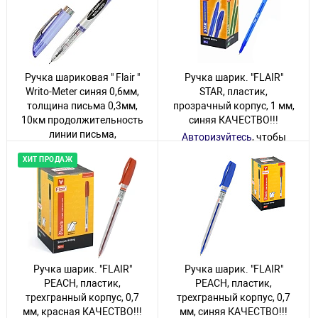
Ручка шариковая " Flair "
Ручка шарик. "FLAIR"
Writo-Meter синяя 0,6мм,
STAR, пластик,
толщина письма 0,3мм,
прозрачный корпус, 1 мм,
10км продолжительность
синяя КАЧЕСТВО!!!
линии письма,
Авторизуйтесь
, чтобы
игольчатый пишущий
увидеть цену
ХИТ ПРОДАЖ
узел, шкала на стержне,
В наличии
цветной корпус,
Авторизуйтесь
, чтобы
картонная упаковка
увидеть цену
В наличии
Ручка шарик. "FLAIR"
Ручка шарик. "FLAIR"
PEACH, пластик,
PEACH, пластик,
трехгранный корпус, 0,7
трехгранный корпус, 0,7
мм, красная КАЧЕСТВО!!!
мм, синяя КАЧЕСТВО!!!