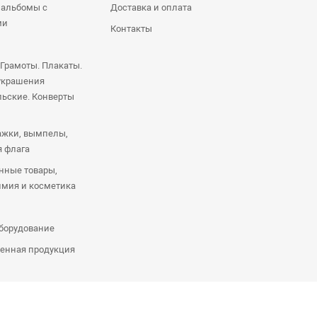
 альбомы с
Доставка и оплата
ми
Контакты
 Грамоты. Плакаты.
украшения
ьские. Конверты
ажки, вымпелы,
я флага
нные товары,
имия и косметика
оборудование
енная продукция