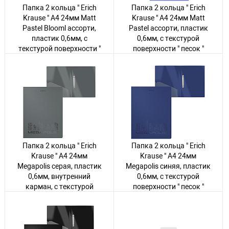
Папка 2 кольца " Erich
Папка 2 кольца " Erich
Krause " А4 24мм Matt
Krause " А4 24мм Matt
Pastel Blooml ассорти,
Pastel ассорти, пластик
пластик 0,6мм, с
0,6мм, с текстурой
текстурой поверхности "
поверхности " песок "
песок "
Авторизуйтесь
, чтобы
увидеть цену
Авторизуйтесь
, чтобы
увидеть цену
40 товаров
72 товара
Папка 2 кольца " Erich
Папка 2 кольца " Erich
Krause " А4 24мм
Krause " А4 24мм
Megapolis серая, пластик
Megapolis синяя, пластик
0,6мм, внутренний
0,6мм, с текстурой
карман, с текстурой
поверхности " песок "
поверхности " песок "
Авторизуйтесь
, чтобы
увидеть цену
Авторизуйтесь
, чтобы
увидеть цену
33 товара