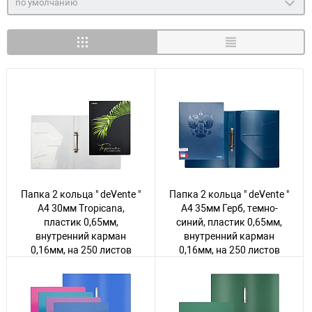
по умолчанию
Папка 2 кольца " deVente "
Папка 2 кольца " deVente "
А4 30мм Tropicana,
А4 35мм Герб, темно-
пластик 0,65мм,
синий, пластик 0,65мм,
внутренний карман
внутренний карман
0,16мм, на 250 листов
0,16мм, на 250 листов
бумаги или 50
бумаги или 50
вкладышей, внутренний
вкладышей
карман 0,16мм,
Авторизуйтесь
, чтобы
Авторизуйтесь
, чтобы
индивидуальная
увидеть цену
увидеть цену