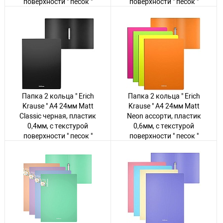
поверхности " песок "
поверхности " песок "
Авторизуйтесь
, чтобы
Авторизуйтесь
, чтобы
увидеть цену
увидеть цену
81 товар
98 товаров
Папка 2 кольца " Erich
Папка 2 кольца " Erich
Krause " А4 24мм Matt
Krause " А4 24мм Matt
Classic черная, пластик
Neon ассорти, пластик
0,4мм, с текстурой
0,6мм, с текстурой
поверхности " песок "
поверхности " песок "
Авторизуйтесь
, чтобы
Авторизуйтесь
, чтобы
увидеть цену
увидеть цену
138 товаров
34 товара