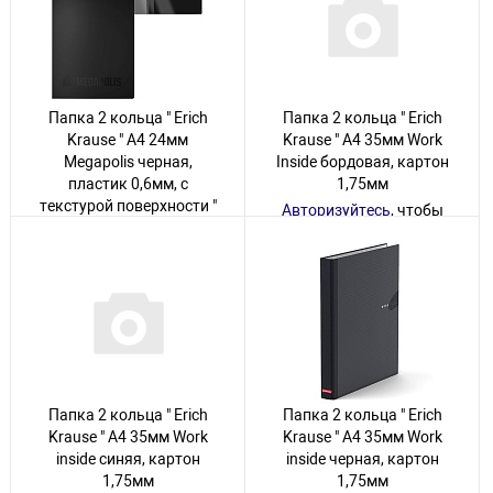
13 товаров
Папка 2 кольца " Erich
Папка 2 кольца " Erich
Krause " А4 24мм
Krause " А4 35мм Work
Megapolis черная,
Inside бордовая, картон
пластик 0,6мм, с
1,75мм
текстурой поверхности "
Авторизуйтесь
, чтобы
песок "
увидеть цену
Авторизуйтесь
, чтобы
21 товар
увидеть цену
21 товар
Папка 2 кольца " Erich
Папка 2 кольца " Erich
Krause " А4 35мм Work
Krause " А4 35мм Work
inside синяя, картон
inside черная, картон
1,75мм
1,75мм