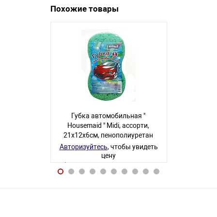
Похожие товары
Губка автомобильная "
Губка ав
Housemaid " Midi, ассорти,
Housemaid 
21х12х6см, пенополиуретан
24х16х6см,
Авторизуйтесь
, чтобы увидеть
Авторизуйте
цену
40 товаров