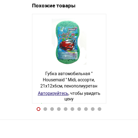
Похожие товары
Губка автомобильная "
Губка ав
Housemaid " Midi, ассорти,
Housemaid 
21х12х6см, пенополиуретан
24х16х6см,
Авторизуйтесь
, чтобы увидеть
Авторизуйте
цену
40 товаров