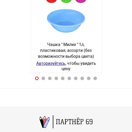
Чашка " Милих " 1л,
Чашка " 
пластиковая, ассорти (без
пластикова
возможности выбора цвета)
возможност
Авторизуйтесь
, чтобы увидеть
Авторизуйте
цену
38 товаров