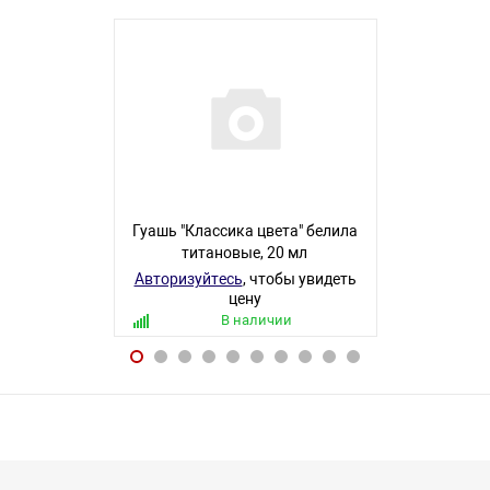
Гуашь "Классика цвета" белила
Гуашь " 
титановые, 20 мл
9цв*15м
картон
Авторизуйтесь
, чтобы увидеть
цену
Авторизуйте
В наличии