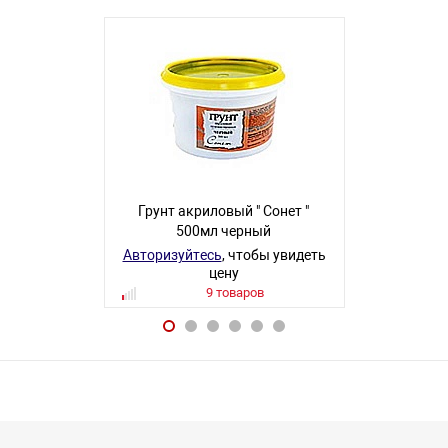
Грунт акриловый " Сонет "
Грунт акри
500мл черный
220мл белы
Авторизуйтесь
, чтобы увидеть
Авторизуйте
цену
9 товаров
2