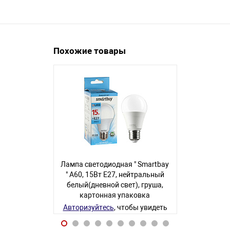
Похожие товары
Лампа светодиодная " Smartbay
Лампа светод
" A60, 15Вт Е27, нейтральный
" С37, 12В
белый(дневной свет), груша,
белый, св
картонная упаковка
у
Авторизуйтесь
, чтобы увидеть
Авторизуйте
цену
60 товаров