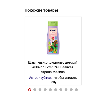
Похожие товары
Шампунь-кондиционер детский
Шампунь-кон
400мл " Exxe " 2в1 Великая
Exxe " 2в1 
страна Малина
пит
Авторизуйтесь
, чтобы увидеть
Авторизуйте
цену
6 товаров