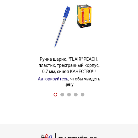
ХИТ ПРОДАЖ
Ручка шарик. "FLAIR" PEACH,
Ручка шарик
пластик, трехгранный корпус,
пластик, тр
0,7 мм, синяя КАЧЕСТВО!!!
0,7 мм, че
Авторизуйтесь
, чтобы увидеть
Авторизуйте
цену
В наличии