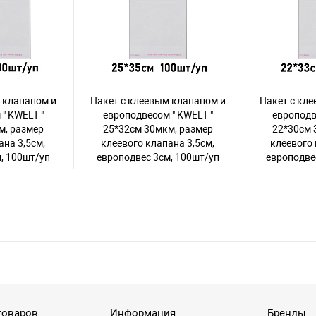
 клапаном и
Пакет с клеевым клапаном и
Пакет с кл
" KWELT "
европодвесом " KWELT "
европодв
м, размер
25*32см 30мкм, размер
22*30см 
ана 3,5см,
клеевого клапана 3,5см,
клеевого 
, 100шт/уп
европодвес 3см, 100шт/уп
европодве
чтобы увидеть
Авторизуйтесь
, чтобы увидеть
Авторизуйте
цену
овар
118 товаров
товаров
Информация
Бренды