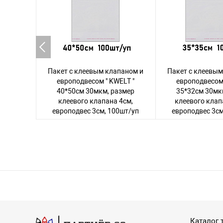
Пакет с клеевым клапаном и
Пакет с клеевым
европодвесом " KWELT "
европодвесом 
40*50см 30мкм, размер
35*32см 30мк
клеевого клапана 4см,
клеевого клап
европодвес 3см, 100шт/уп
европодвес 3см
Авторизуйтесь
, чтобы увидеть
Авторизуйтесь
, 
цену
цену
130 товаров
131 т
Каталог 