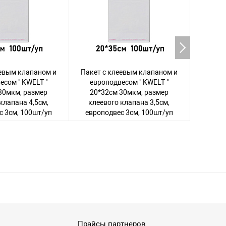
еевым клапаном и
Пакет с клеевым клапаном и
Пакет 
есом " KWELT "
европодвесом " KWELT "
евро
30мкм, размер
20*32см 30мкм, размер
20*2
клапана 4,5см,
клеевого клапана 3,5см,
клее
с 3см, 100шт/уп
европодвес 3см, 100шт/уп
европ
сь
, чтобы увидеть
Авторизуйтесь
, чтобы увидеть
Авториз
цену
цену
25 товаров
109 товаров
Прайсы партнеров