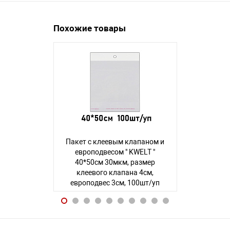
Похожие товары
Пакет с клеевым клапаном и
Пакет с кл
европодвесом " KWELT "
европодв
40*50см 30мкм, размер
35*32см 
клеевого клапана 4см,
клеевого 
европодвес 3см, 100шт/уп
европодве
Авторизуйтесь
, чтобы увидеть
Авторизуйте
цену
130 товаров